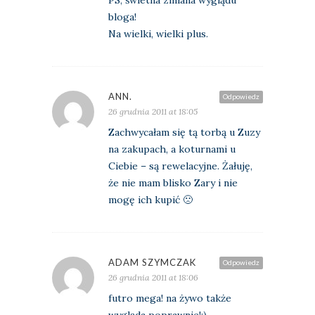
bloga!
Na wielki, wielki plus.
ANN.
Odpowiedz
26 grudnia 2011 at 18:05
Zachwycałam się tą torbą u Zuzy
na zakupach, a koturnami u
Ciebie – są rewelacyjne. Żałuję,
że nie mam blisko Zary i nie
mogę ich kupić 🙁
ADAM SZYMCZAK
Odpowiedz
26 grudnia 2011 at 18:06
futro mega! na żywo także
wygląda poprawnie!:)