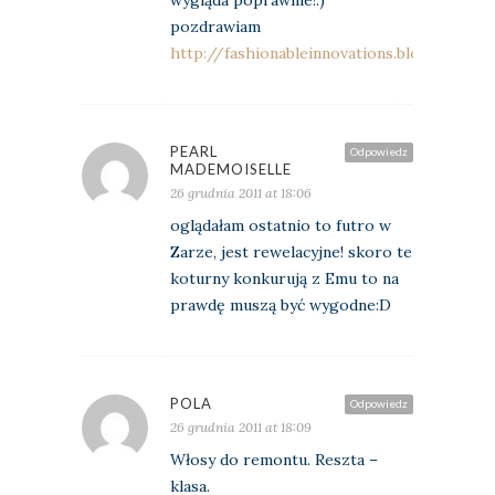
pozdrawiam
http://fashionableinnovations.blogspot.co
PEARL
Odpowiedz
MADEMOISELLE
26 grudnia 2011 at 18:06
oglądałam ostatnio to futro w
Zarze, jest rewelacyjne! skoro te
koturny konkurują z Emu to na
prawdę muszą być wygodne:D
POLA
Odpowiedz
26 grudnia 2011 at 18:09
Włosy do remontu. Reszta –
klasa.