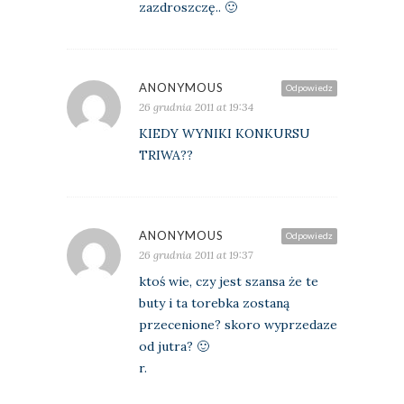
zazdroszczę.. 🙂
ANONYMOUS
Odpowiedz
26 grudnia 2011 at 19:34
KIEDY WYNIKI KONKURSU
TRIWA??
ANONYMOUS
Odpowiedz
26 grudnia 2011 at 19:37
ktoś wie, czy jest szansa że te
buty i ta torebka zostaną
przecenione? skoro wyprzedaze
od jutra? 🙂
r.