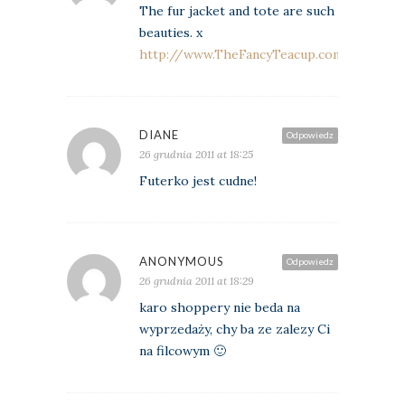
The fur jacket and tote are such
beauties. x
http://www.TheFancyTeacup.com
DIANE
Odpowiedz
26 grudnia 2011 at 18:25
Futerko jest cudne!
ANONYMOUS
Odpowiedz
26 grudnia 2011 at 18:29
karo shoppery nie beda na
wyprzedaży, chy ba ze zalezy Ci
na filcowym 🙂