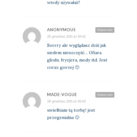
wtedy używałaś?
ANONYMOUS
Odpowiedz
26 grudnia 2011 at 19:42
Sorrry ale wyglądasz dziś jak
siedem nieszczęść… Ofiara
głodu, fryzjera, mody itd. Jest
coraz gorzej 🙁
MADE-VOGUE
Odpowiedz
26 grudnia 2011 at 19:45
uwielbiam tą torbę! jest
przegenialna 🙂