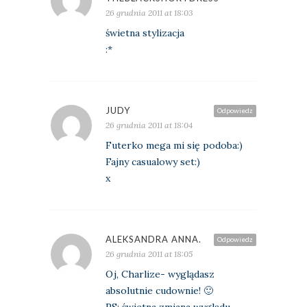
26 grudnia 2011 at 18:03
świetna stylizacja
:*
JUDY
Odpowiedz
26 grudnia 2011 at 18:04
Futerko mega mi się podoba:)
Fajny casualowy set:)
x
ALEKSANDRA ANNA.
Odpowiedz
26 grudnia 2011 at 18:05
Oj, Charlize- wyglądasz
absolutnie cudownie! 🙂
PS; świetna zmiana wyglądu