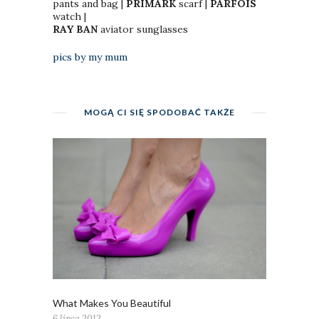
pants and bag |
PRIMARK
scarf |
PARFOIS
watch |
RAY BAN
aviator sunglasses
pics by my mum
MOGĄ CI SIĘ SPODOBAĆ TAKŻE
What Makes You Beautiful
6 lipca 2012