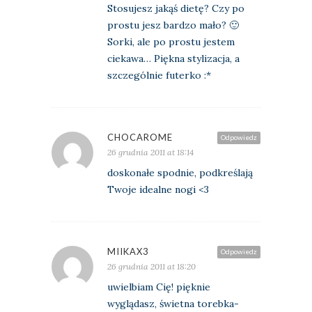
Stosujesz jakąś dietę? Czy po
prostu jesz bardzo mało? 🙂
Sorki, ale po prostu jestem
ciekawa… Piękna stylizacja, a
szczególnie futerko :*
CHOCAROME
Odpowiedz
26 grudnia 2011 at 18:14
doskonałe spodnie, podkreślają
Twoje idealne nogi <3
MIIKAX3
Odpowiedz
26 grudnia 2011 at 18:20
uwielbiam Cię! pięknie
wyglądasz, świetna torebka-