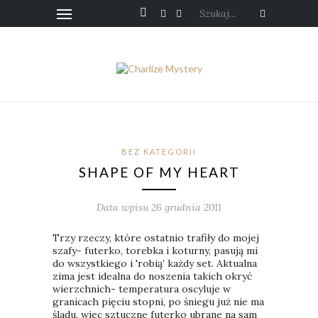
Szukaj...
BEZ KATEGORII
SHAPE OF MY HEART
Data wpisu 26 grudnia 2011
Trzy rzeczy, które ostatnio trafiły do mojej
szafy- futerko, torebka i koturny, pasują mi
do wszystkiego i 'robią’ każdy set. Aktualna
zima jest idealna do noszenia takich okryć
wierzchnich- temperatura oscyluje w
granicach pięciu stopni, po śniegu już nie ma
śladu, wiec sztuczne futerko ubrane na sam