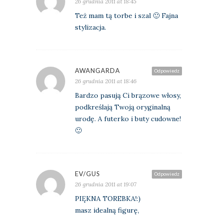
26 grudnia 2011 at 18:45
Też mam tą torbe i szal 🙂 Fajna
stylizacja.
AWANGARDA
Odpowiedz
26 grudnia 2011 at 18:46
Bardzo pasują Ci brązowe włosy,
podkreślają Twoją oryginalną
urodę. A futerko i buty cudowne!
🙂
EV/GUS
Odpowiedz
26 grudnia 2011 at 19:07
PIĘKNA TOREBKA!:)
masz idealną figurę,