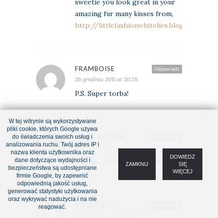
sweetie you look great in your
amazing fur many kisses from,
http://littlefashionwhitelies.blogspot.com
FRAMBOISE
Odpowiedz
26 grudnia 2011 at 20:28
P.S. Super torba!
W tej witrynie są wykorzystywane
pliki cookie, których Google używa
INSPIRACYJNA
do świadczenia swoich usług i
Odpowiedz
analizowania ruchu. Twój adres IP i
26 grudnia 2011 at 20:42
nazwa klienta użytkownika oraz
DOWIEDZ
dane dotyczące wydajności i
futerko i torebka przefajne!:)
ZAMKNIJ
SIĘ
bezpieczeństwa są udostępniane
WIĘCEJ
firmie Google, by zapewnić
odpowiednią jakość usług,
generować statystyki użytkowania
oraz wykrywać nadużycia i na nie
VOGUENO5
Odpowiedz
reagować.
26 grudnia 2011 at 20:46