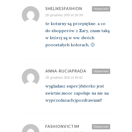
SHELIKESFASHION
Odpowiedz
26 grudnia 2011 at 18:39
te koturny są przepiękne. a co
do shopperów z Zary, znam taką
w której są w ww. dwóch
pozostałych kolorach. 🙂
ANNA-RUCIAPRADA
Odpowiedz
26 grudnia 2011 at 18:42
wygladasz super:)futerko jest
swietne,moze zapoluje na nie na
wyprzedazach:)pozdrawiam!!
FASHIONVICTIM
Odpowiedz