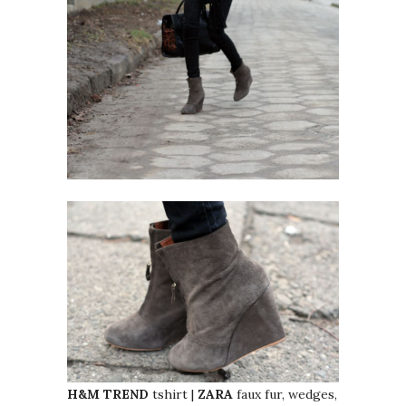
H&M TREND
tshirt |
ZARA
faux fur, wedges,