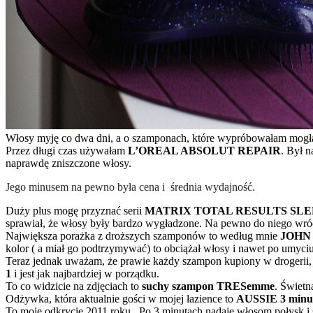
Włosy myję co dwa dni, a o szamponach, które wypróbowałam mogła
Przez długi czas używałam
L’OREAL ABSOLUT REPAIR
. Był n
naprawdę zniszczone włosy.
Jego minusem na pewno była cena i średnia wydajność.
Duży plus mogę przyznać serii
MATRIX TOTAL RESULTS SLE
sprawiał, że włosy były bardzo wygładzone. Na pewno do niego wró
Największa porażka z droższych szamponów to według mnie
JOHN F
kolor ( a miał go podtrzymywać) to obciążał włosy i nawet po umyci
Teraz jednak uważam, że prawie każdy szampon kupiony w drogerii,
1
i jest jak najbardziej w porządku.
To co widzicie na zdjęciach to
suchy szampon TRESemme
. Świetn
Odżywka, która aktualnie gości w mojej łazience to
AUSSIE 3 minut
To moje odkrycie 2011 roku. Po 3 minutach nadaje włosom połysk i s