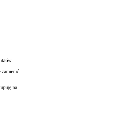
duktów
ę zamienić
.
kupuję na