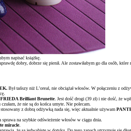
bym napisać książkę.
aprawdę dobry, dobrze się pienił. Ale zostawiłabym go dla osób, które
EK.
Był tańszy niż L’oreal, nie obciążał włosów. W połączeniu z odż
cę.
RIEDA Brilliant Brunette
. Jest dość drogi (39 zł) i nie dość, że wp
u czułam, że nie są do końca umyte. Nie polecam.
 stosowany z dobrą odżywką nada się, więc aktualnie używam
PANTE
a sprawa na szybkie odświeżenie włosów w ciągu dnia.
e miracle
.
prawia, że są jedwabiste w dotyku. Do tego zapach utrzymuje się dłu