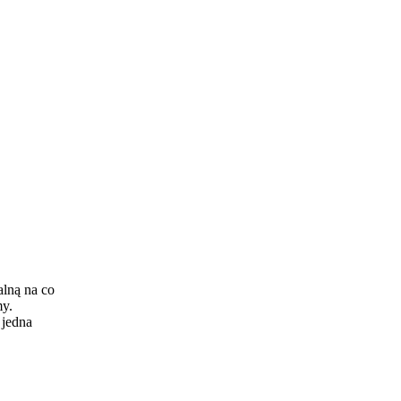
lną na co
my.
 jedna