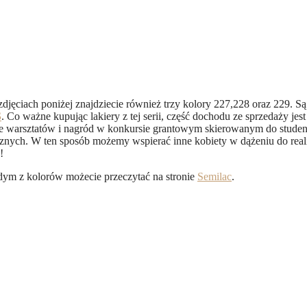
djęciach poniżej znajdziecie również trzy kolory 227,228 oraz 229. Są 
S
. Co ważne kupując lakiery z tej serii, część dochodu ze sprzedaży je
e warsztatów i nagród w konkursie grantowym skierowanym do studen
znych. W ten sposób możemy wspierać inne kobiety w dążeniu do reali
!
dym z kolorów możecie przeczytać na stronie
Semilac
.