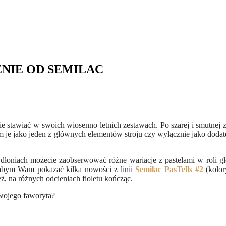
NIE OD SEMILAC
e stawiać w swoich wiosenno letnich zestawach. Po szarej i smutnej
 je jako jeden z głównych elementów stroju czy wyłącznie jako dodatek
łoniach możecie zaobserwować różne wariacje z pastelami w roli głó
łabym Wam pokazać kilka nowości z linii
Semilac PasTells #2
(kolor
ż, na różnych odcieniach fioletu kończąc.
swojego faworyta?