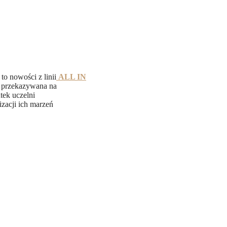
to nowości z linii
ALL IN
st przekazywana na
tek uczelni
zacji ich marzeń