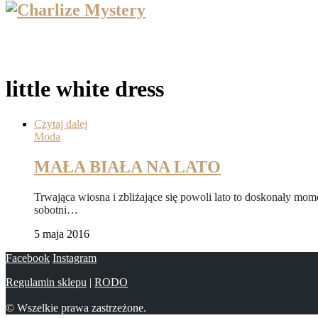
little white dress
Czytaj dalej
Moda
MAŁA BIAŁA NA LATO
Trwająca wiosna i zbliżające się powoli lato to doskonały mom
sobotni…
5 maja 2016
Facebook
Instagram
Regulamin sklepu
|
RODO
© Wszelkie prawa zastrzeżone.