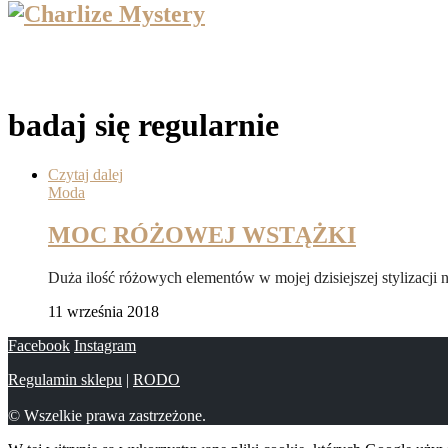
badaj się regularnie
Czytaj dalej
Moda
MOC RÓŻOWEJ WSTĄŻKI
Duża ilość różowych elementów w mojej dzisiejszej stylizacji 
11 września 2018
Facebook
Instagram
Regulamin sklepu
|
RODO
© Wszelkie prawa zastrzeżone.