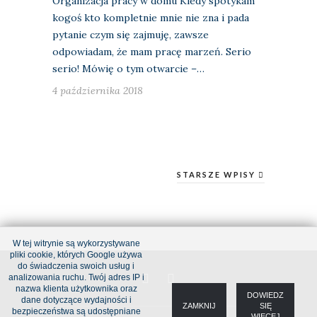
Organizacja pracy w domu Kiedy spotykam
kogoś kto kompletnie mnie nie zna i pada
pytanie czym się zajmuję, zawsze
odpowiadam, że mam pracę marzeń. Serio
serio! Mówię o tym otwarcie –…
4 października 2018
STARSZE WPISY
W tej witrynie są wykorzystywane
pliki cookie, których Google używa
do świadczenia swoich usług i
analizowania ruchu. Twój adres IP i
nazwa klienta użytkownika oraz
DOWIEDZ
dane dotyczące wydajności i
ZAMKNIJ
SIĘ
bezpieczeństwa są udostępniane
WIĘCEJ