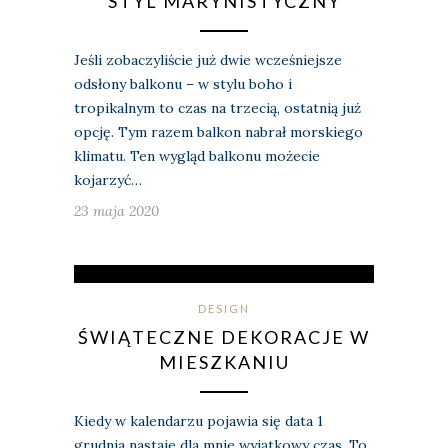
STYL MARYNISTYCZNY
Jeśli zobaczyliście już dwie wcześniejsze
odsłony balkonu – w stylu boho i
tropikalnym to czas na trzecią, ostatnią już
opcję. Tym razem balkon nabrał morskiego
klimatu. Ten wygląd balkonu możecie
kojarzyć…
23 maja 2020
DESIGN
ŚWIĄTECZNE DEKORACJE W
MIESZKANIU
Kiedy w kalendarzu pojawia się data 1
grudnia nastaje dla mnie wyjątkowy czas. To