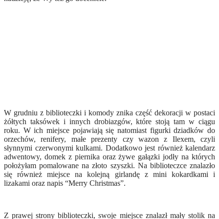
W grudniu z biblioteczki i komody znika część dekoracji w postaci
żółtych taksówek i innych drobiazgów, które stoją tam w ciągu
roku. W ich miejsce pojawiają się natomiast figurki dziadków do
orzechów, renifery, małe prezenty czy wazon z Ilexem, czyli
słynnymi czerwonymi kulkami. Dodatkowo jest również kalendarz
adwentowy, domek z piernika oraz żywe gałązki jodły na których
położyłam pomalowane na złoto szyszki. Na biblioteczce znalazło
się również miejsce na kolejną girlandę z mini kokardkami i
lizakami oraz napis “Merry Christmas”.
Z prawej strony biblioteczki, swoje miejsce znalazł mały stolik na