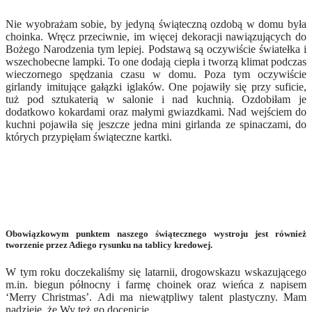
Nie wyobrażam sobie, by jedyną świąteczną ozdobą w domu była
choinka. Wręcz przeciwnie, im więcej dekoracji nawiązujących do
Bożego Narodzenia tym lepiej. Podstawą są oczywiście światełka i
wszechobecne lampki. To one dodają ciepła i tworzą klimat podczas
wieczornego spędzania czasu w domu. Poza tym oczywiście
girlandy imitujące gałązki iglaków. One pojawiły się przy suficie,
tuż pod sztukaterią w salonie i nad kuchnią. Ozdobiłam je
dodatkowo kokardami oraz małymi gwiazdkami. Nad wejściem do
kuchni pojawiła się jeszcze jedna mini girlanda ze spinaczami, do
których przypięłam świąteczne kartki.
Obowiązkowym punktem naszego świątecznego wystroju jest również
tworzenie przez Adiego rysunku na tablicy kredowej.
W tym roku doczekaliśmy się latarnii, drogowskazu wskazującego
m.in. biegun północny i farmę choinek oraz wieńca z napisem
‘Merry Christmas’. Adi ma niewątpliwy talent plastyczny. Mam
nadzieję, że Wy też go docenicie.