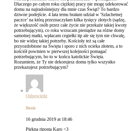
Dlaczego po całym roku ciężkiej pracy nie mogę udekorować
domu na najradośniejszy dla mnie czas Świąt? To bardzo
dziwne podejście. 4 lata temu brałam udział w 'Szlachetnej
paczce’ na którą przeznaczyłam kilka tysięcy złotych (sądzę,
że większość osób przez całe życie nie przekaże takiej kwoty
potrzebującym), co roku wrzucam pieniądze na różne domy
samotnej matki, wpłacam cegiełki itp ale się tym nie chwalę,
bo nie widzę takiej potrzeby. Kościoły też są całe
przyozdobione na Święta i sporo z nich ocieka złotem, a to
kościół powinien w pierwszej kolejności pomagać
potrzebującym, bo to w końcu katolickie Święta.
Rozumiem, że Ty nie dekorujesz domu tylko wszystko
przekazujesz potrzebującym?
Odpowiedz
Magda
16 grudnia 2019 at 18:46
Piękna riposta Karo <3