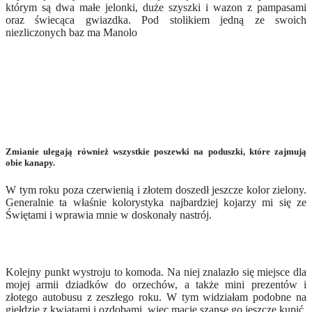
którym są dwa małe jelonki, duże szyszki i wazon z pampasami
oraz świecąca gwiazdka. Pod stolikiem jedną ze swoich
niezliczonych baz ma Manolo
Zmianie ulegają również wszystkie poszewki na poduszki, które zajmują
obie kanapy.
W tym roku poza czerwienią i złotem doszedł jeszcze kolor zielony.
Generalnie ta właśnie kolorystyka najbardziej kojarzy mi się ze
Świętami i wprawia mnie w doskonały nastrój.
Kolejny punkt wystroju to komoda. Na niej znalazło się miejsce dla
mojej armii dziadków do orzechów, a także mini prezentów i
złotego autobusu z zeszłego roku. W tym widziałam podobne na
giełdzie z kwiatami i ozdobami, więc macie szansę go jeszcze kupić.