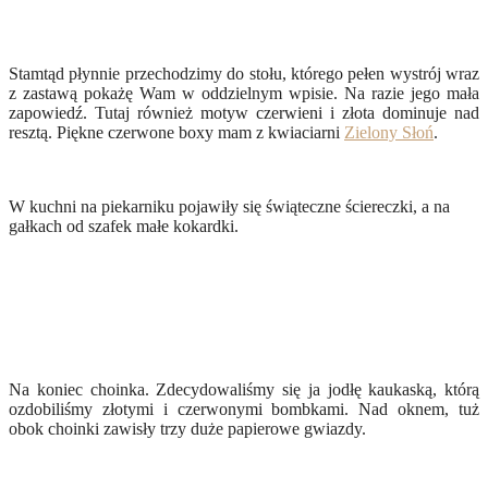
Stamtąd płynnie przechodzimy do stołu, którego pełen wystrój wraz
z zastawą pokażę Wam w oddzielnym wpisie. Na razie jego mała
zapowiedź. Tutaj również motyw czerwieni i złota dominuje nad
resztą. Piękne czerwone boxy mam z kwiaciarni
Zielony Słoń
.
W kuchni na piekarniku pojawiły się świąteczne ściereczki, a na
gałkach od szafek małe kokardki.
Na koniec choinka. Zdecydowaliśmy się ja jodłę kaukaską, którą
ozdobiliśmy złotymi i czerwonymi bombkami. Nad oknem, tuż
obok choinki zawisły trzy duże papierowe gwiazdy.