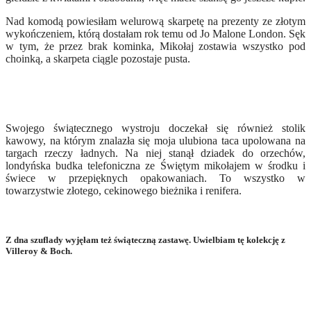
Nad komodą powiesiłam welurową skarpetę na prezenty ze złotym
wykończeniem, którą dostałam rok temu od Jo Malone London. Sęk
w tym, że przez brak kominka, Mikołaj zostawia wszystko pod
choinką, a skarpeta ciągle pozostaje pusta.
Swojego świątecznego wystroju doczekał się również stolik
kawowy, na którym znalazła się moja ulubiona taca upolowana na
targach rzeczy ładnych. Na niej stanął dziadek do orzechów,
londyńska budka telefoniczna ze Świętym mikołajem w środku i
świece w przepięknych opakowaniach. To wszystko w
towarzystwie złotego, cekinowego bieżnika i renifera.
Z dna szuflady wyjęłam też świąteczną zastawę. Uwielbiam tę kolekcję z
Villeroy & Boch.