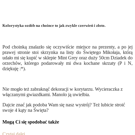
Kolorystyka ozdób na choince to jak zwykle czerwień i złoto.
Pod choinką znalazło się oczywiście miejsce na prezenty, a po jej
prawej stronie stoi skrzynka na listy do Świętego Mikołaja, którą
udało mi się kupić w sklepie Mint Grey oraz duży 50cm Dziadek do
orzechów, którego podarowały mi dwa kochane skrzaty (P i N,
dziękuję :*).
Nie mogło też zabraknąć dekoracji w korytarzu. Wycieraczka z
włączanymi gwiazdkami. Manolo ją uwielbia.
Dajcie znać jak podoba Wam się nasz wystrój? Też lubicie stroić
swoje 4 kąty na Święta?
Mogą Ci się spodobać także
Czytaj dalej