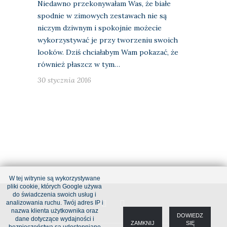
Niedawno przekonywałam Was, że białe
spodnie w zimowych zestawach nie są
niczym dziwnym i spokojnie możecie
wykorzystywać je przy tworzeniu swoich
looków. Dziś chciałabym Wam pokazać, że
również płaszcz w tym…
30 stycznia 2016
W tej witrynie są wykorzystywane
pliki cookie, których Google używa
do świadczenia swoich usług i
analizowania ruchu. Twój adres IP i
nazwa klienta użytkownika oraz
DOWIEDZ
dane dotyczące wydajności i
ZAMKNIJ
SIĘ