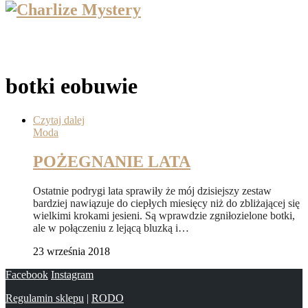
botki eobuwie
Czytaj dalej
Moda
POŻEGNANIE LATA
Ostatnie podrygi lata sprawiły że mój dzisiejszy zestaw
bardziej nawiązuje do ciepłych miesięcy niż do zbliżającej się
wielkimi krokami jesieni. Są wprawdzie zgniłozielone botki,
ale w połączeniu z lejącą bluzką i…
23 września 2018
Facebook
Instagram
Regulamin sklepu
|
RODO