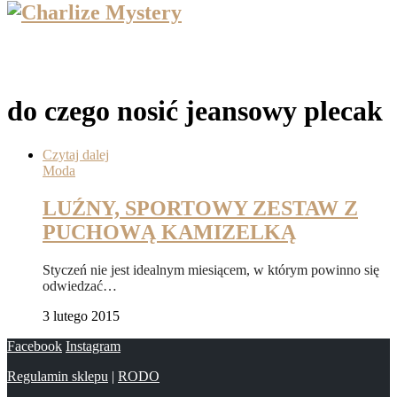
do czego nosić jeansowy plecak
Czytaj dalej
Moda
LUŹNY, SPORTOWY ZESTAW Z
PUCHOWĄ KAMIZELKĄ
Styczeń nie jest idealnym miesiącem, w którym powinno się
odwiedzać…
3 lutego 2015
Facebook
Instagram
Regulamin sklepu
|
RODO