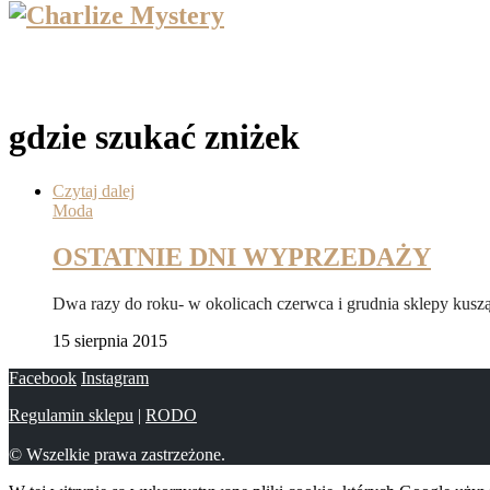
gdzie szukać zniżek
Czytaj dalej
Moda
OSTATNIE DNI WYPRZEDAŻY
Dwa razy do roku- w okolicach czerwca i grudnia sklepy kus
15 sierpnia 2015
Facebook
Instagram
Regulamin sklepu
|
RODO
© Wszelkie prawa zastrzeżone.