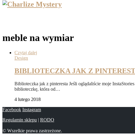
meble na wymiar
Czytaj dalej
Design
BIBLIOTECZKA JAK Z PINTERES
Biblioteczka jak z pinteresta Jeśli oglądaliście moje InstaStor
biblioteczkę, która od…
4 lutego 2018
Facebook
Instagram
Regulamin sklepu
|
RODO
© Wszelkie prawa zastrzeżone.