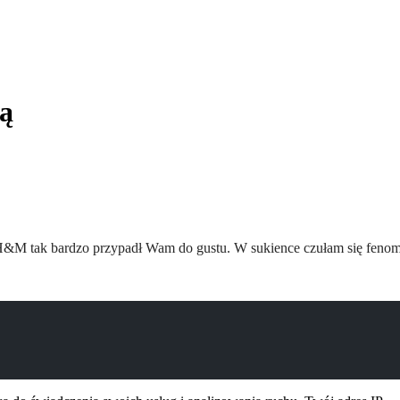
ką
a H&M tak bardzo przypadł Wam do gustu. W sukience czułam się feno