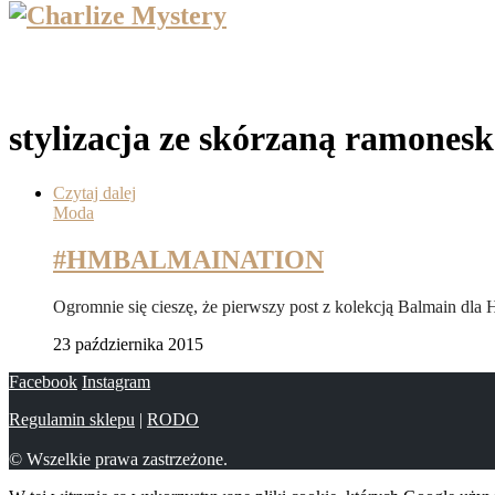
stylizacja ze skórzaną ramones
Czytaj dalej
Moda
#HMBALMAINATION
Ogromnie się cieszę, że pierwszy post z kolekcją Balmain dl
23 października 2015
Facebook
Instagram
Regulamin sklepu
|
RODO
© Wszelkie prawa zastrzeżone.