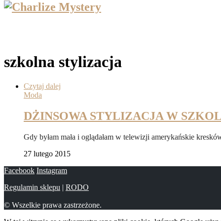
szkolna stylizacja
Czytaj dalej
Moda
DŻINSOWA STYLIZACJA W SZKO
Gdy byłam mała i oglądałam w telewizji amerykańskie kreskó
27 lutego 2015
Facebook
Instagram
Regulamin sklepu
|
RODO
© Wszelkie prawa zastrzeżone.