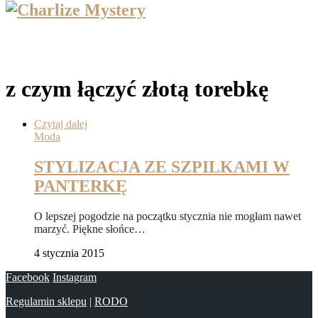
z czym łączyć złotą torebkę
Czytaj dalej
Moda
STYLIZACJA ZE SZPILKAMI W
PANTERKĘ
O lepszej pogodzie na początku stycznia nie mogłam nawet
marzyć. Piękne słońce…
4 stycznia 2015
Facebook
Instagram
Regulamin sklepu
|
RODO