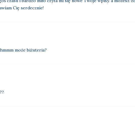
ś czasu i bardzo miło czyta mi się nowe Twoje wpisy. a możesz zdr
rawiam Cię serdecznie!
..hmmm może biżuteria?
??