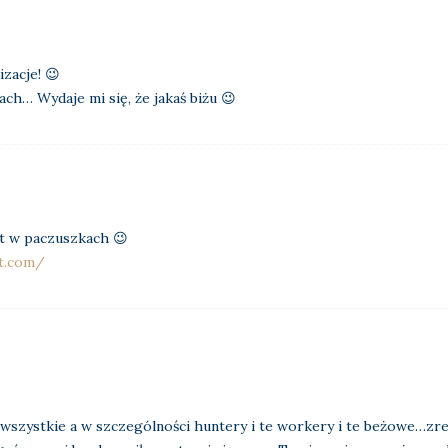
izacje! 😉
h… Wydaje mi się, że jakaś biżu 😉
st w paczuszkach 😉
ot.com/
i wszystkie a w szczególności huntery i te workery i te beżowe…zre