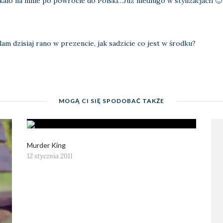
kalo na mnie po powrocie do Polski…Juz niedlugo w stylizacjach 
lam dzisiaj rano w prezencie, jak sadzicie co jest w środku?
MOGĄ CI SIĘ SPODOBAĆ TAKŻE
Murder King
12 stycznia 2011