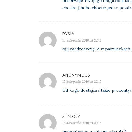
obserwuje Twojego bloga od jakiego
chciała ;] hehe chociaż jedne pozd
RYSIA
15 listopada 2010 at 22:14
ojjj zazdroszczę! A w paczuszkach
ANONYMOUS
15 listopada 2010 at 22:15
Od kogo dostajesz takie prezenty?
STYLOLY
15 listopada 2010 at 22:15
mnie również zazdrość zżera! 😉