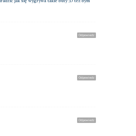
adzić jak się wygrywa takie buty ;D też bym
Odpowiedz
Odpowiedz
Odpowiedz