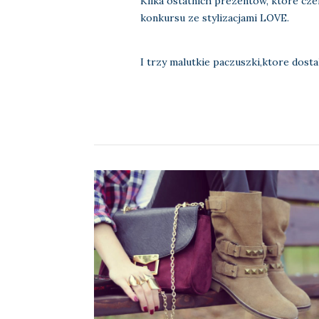
Kilka ostatnich prezentow, ktore cze
konkursu ze stylizacjami LOVE.
I trzy malutkie paczuszki,ktore dosta