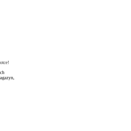
otce!
ych
magazyn,