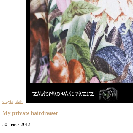
Czytaj dalej
My private hairdresser
30 marca 2012