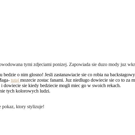
owodowana tymi zdjeciami ponizej. Zapowiada sie duzo mody juz wkr
 bedzie o nim glosno! Jesli zastanawiacie sie co robia na backstagow
 Maga-
tutaj
mozecie zostac fanami. Juz niedlugo dowiecie sie co to za 
 i dowiecie sie kiedy bedziecie mogli miec go w swoich rekach.
nie tych kolorowych ludzi.
pokaz, ktory stylizuje!