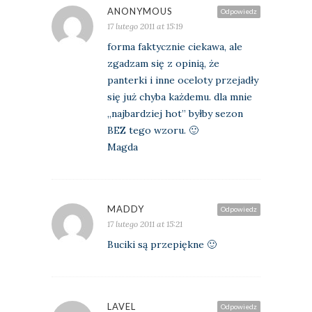
ANONYMOUS
Odpowiedz
17 lutego 2011 at 15:19
forma faktycznie ciekawa, ale
zgadzam się z opinią, że
panterki i inne oceloty przejadły
się już chyba każdemu. dla mnie
„najbardziej hot” byłby sezon
BEZ tego wzoru. 🙂
Magda
MADDY
Odpowiedz
17 lutego 2011 at 15:21
Buciki są przepiękne 🙂
LAVEL
Odpowiedz