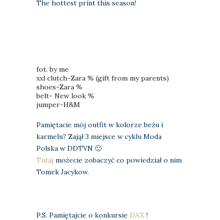
The hottest print this season!
fot. by me
xxl clutch-Zara % (gift from my parents)
shoes-Zara %
belt- New look %
jumper-H&M
Pamiętacie mój outfit w kolorze beżu i
karmelu? Zajął 3 miejsce w cyklu Moda
Polska w DDTVN 🙂
Tutaj
możecie zobaczyć co powiedział o nim
Tomek Jacykow.
P.S. Pamiętajcie o konkursie
DAX
!