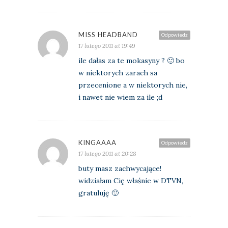
MISS HEADBAND
Odpowiedz
17 lutego 2011 at 19:49
ile dałas za te mokasyny ? 🙂 bo
w niektorych zarach sa
przecenione a w niektorych nie,
i nawet nie wiem za ile ;d
KINGAAAA
Odpowiedz
17 lutego 2011 at 20:28
buty masz zachwycające!
widziałam Cię właśnie w DTVN,
gratuluję 🙂