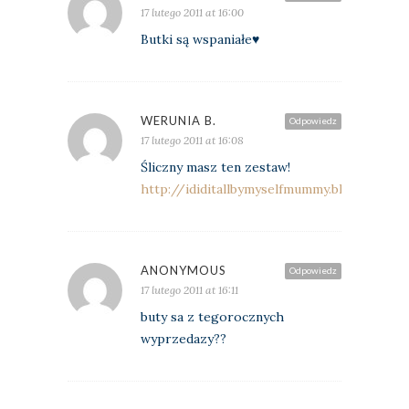
17 lutego 2011 at 16:00
Butki są wspaniałe♥
WERUNIA B.
Odpowiedz
17 lutego 2011 at 16:08
Śliczny masz ten zestaw!
http://ididitallbymyselfmummy.blogspot.c
ANONYMOUS
Odpowiedz
17 lutego 2011 at 16:11
buty sa z tegorocznych
wyprzedazy??