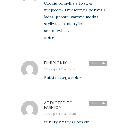
Czemu pomylka z 1wszym
miejscem? Dziewczyna pokazala
ladna, prosta, zawsze modna
stylizacje, a nie tylko
sezonowke…
noire
EMBRIONIK
Odpowiedz
17 lutego 2011 at 17:57
Butki niczego sobie. ;
ADDICTED TO
Odpowiedz
FASHION
17 lutego 2011 at 18:50
te buty z zary są boskie