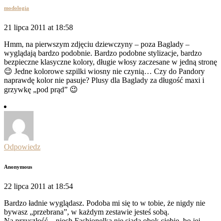
modologia
21 lipca 2011 at 18:58
Hmm, na pierwszym zdjęciu dziewczyny – poza Baglady –
wyglądają bardzo podobnie. Bardzo podobne stylizacje, bardzo
bezpieczne klasyczne kolory, długie włosy zaczesane w jedną stronę
😉 Jedne kolorowe szpilki wiosny nie czynią… Czy do Pandory
naprawdę kolor nie pasuje? Plusy dla Baglady za długość maxi i
grzywkę „pod prąd” 😉
Odpowiedz
Anonymous
22 lipca 2011 at 18:54
Bardzo ładnie wyglądasz. Podoba mi się to w tobie, że nigdy nie
bywasz „przebrana”, w każdym zestawie jesteś sobą.
Na przyszłość – niech Fashionelka nie siada obok ciebie, bo jej