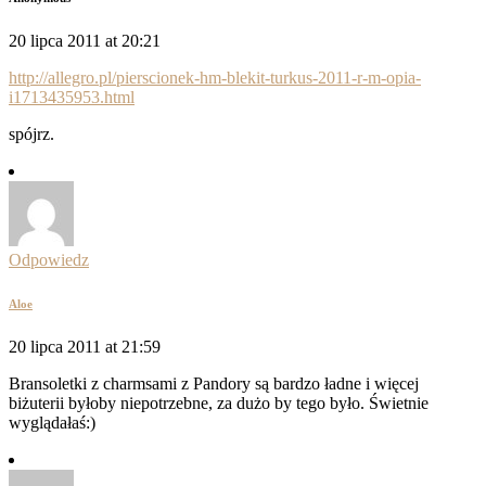
20 lipca 2011 at 20:21
http://allegro.pl/pierscionek-hm-blekit-turkus-2011-r-m-opia-
i1713435953.html
spójrz.
Odpowiedz
Aloe
20 lipca 2011 at 21:59
Bransoletki z charmsami z Pandory są bardzo ładne i więcej
biżuterii byłoby niepotrzebne, za dużo by tego było. Świetnie
wyglądałaś:)