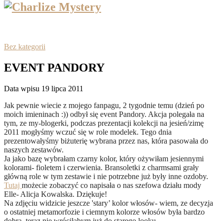
Bez kategorii
EVENT PANDORY
Data wpisu 19 lipca 2011
Jak pewnie wiecie z mojego fanpagu, 2 tygodnie temu (dzień po
moich imieninach :)) odbył się event Pandory. Akcja polegała na
tym, ze my-blogerki, podczas prezentacji kolekcji na jesień/zimę
2011 mogłyśmy wczuć się w role modelek. Tego dnia
prezentowałyśmy biżuterię wybrana przez nas, która pasowała do
naszych zestawów.
Ja jako bazę wybrałam czarny kolor, który ożywiłam jesiennymi
kolorami- fioletem i czerwienia. Bransoletki z charmsami grały
główną role w tym zestawie i nie potrzebne już były inne ozdoby.
Tutaj
możecie zobaczyć co napisała o nas szefowa działu mody
Elle- Alicja Kowalska. Dziękuje!
Na zdjęciu widzicie jeszcze 'stary’ kolor włosów- wiem, ze decyzja
o ostatniej metamorfozie i ciemnym kolorze włosów była bardzo
dobra, teraz nie wróciłabym już do starego looku.