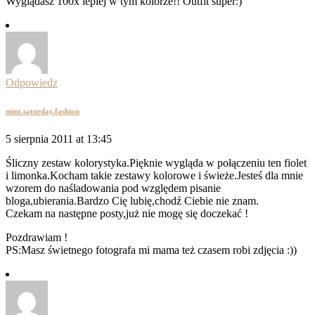
Wyglądasz 100x lepiej w tym kolorze!! Outfit super:)
Odpowiedz
mint.saturday.fashion
5 sierpnia 2011 at 13:45
Śliczny zestaw kolorystyka.Pięknie wygląda w połączeniu ten fiolet
i limonka.Kocham takie zestawy kolorowe i świeże.Jesteś dla mnie
wzorem do naśladowania pod względem pisanie
bloga,ubierania.Bardzo Cię lubię,chodź Ciebie nie znam.
Czekam na następne posty,już nie mogę się doczekać !
Pozdrawiam !
PS:Masz świetnego fotografa mi mama też czasem robi zdjęcia :))