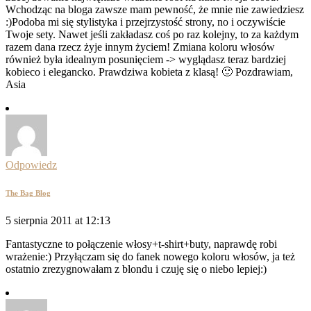
Wchodząc na bloga zawsze mam pewność, że mnie nie zawiedziesz
:)Podoba mi się stylistyka i przejrzystość strony, no i oczywiście
Twoje sety. Nawet jeśli zakładasz coś po raz kolejny, to za każdym
razem dana rzecz żyje innym życiem! Zmiana koloru włosów
również była idealnym posunięciem -> wyglądasz teraz bardziej
kobieco i elegancko. Prawdziwa kobieta z klasą! 🙂 Pozdrawiam,
Asia
Odpowiedz
The Bag Blog
5 sierpnia 2011 at 12:13
Fantastyczne to połączenie włosy+t-shirt+buty, naprawdę robi
wrażenie:) Przyłączam się do fanek nowego koloru włosów, ja też
ostatnio zrezygnowałam z blondu i czuję się o niebo lepiej:)