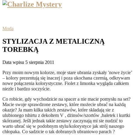
Moda
STYLIZACJA Z METALICZNĄ
TOREBKĄ
Data wpisu 5 sierpnia 2011
Przy moim nowym kolorze, moje stare ubrania zyskały 'nowe życie’
– kolory prezentują się inaczej i poza ukochana czernią, odkrywam
nowe połączenia kolorystyczne. Fiolet z limonka wygląda całkiem
niezle i bardzo soczyście.
Co robicie, gdy wychodzicie na spacer a nie macie pomysłu na set?
Macie swoje sprawdzone zestawy, które możecie ubrać na każdą
okazje? Ja mam kilka takich zestawów, które składają sie z
ulubionego tshirtu z dekoltem V , dżinsów/szortów ,baletek i kurtki
skórzanej. Jeśli jednak takie zestawy zaczynają mi sie nudzić to
warto ubrać się w podobnym stylu/kolorystyce jak strój naszego
chłopaka. Co sadzicie o tak dobranych ubraniowo parach ?