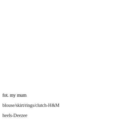
fot. my mum
blouse/skirt/rings/clutch-H&M
heels-Deezee