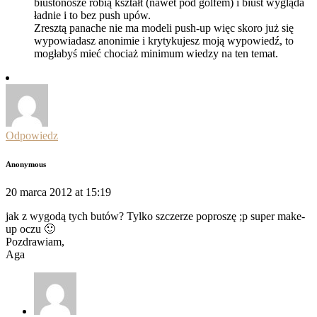
biustonosze robią kształt (nawet pod golfem) i biust wygląda
ładnie i to bez push upów.
Zresztą panache nie ma modeli push-up więc skoro już się
wypowiadasz anonimie i krytykujesz moją wypowiedź, to
mogłabyś mieć chociaż minimum wiedzy na ten temat.
Odpowiedz
Anonymous
20 marca 2012 at 15:19
jak z wygodą tych butów? Tylko szczerze poproszę ;p super make-
up oczu 🙂
Pozdrawiam,
Aga