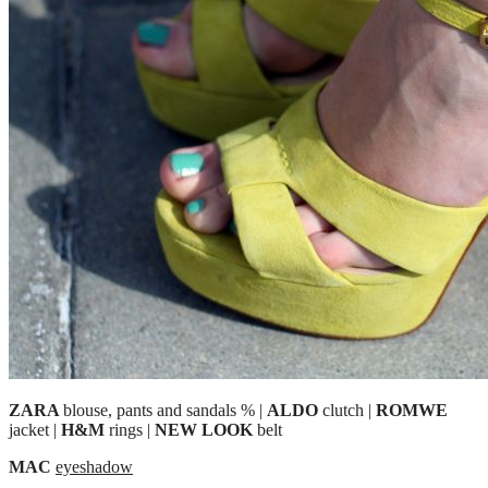
ZARA
blouse, pants and sandals %
|
ALDO
clutch
|
ROMWE
jacket
|
H&M
rings
|
NEW LOOK
belt
MAC
eyeshadow