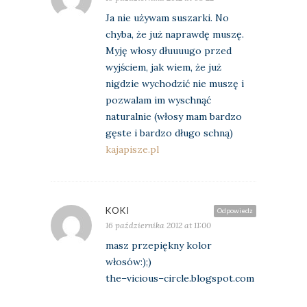
Ja nie używam suszarki. No
chyba, że już naprawdę muszę.
Myję włosy dłuuuugo przed
wyjściem, jak wiem, że już
nigdzie wychodzić nie muszę i
pozwalam im wyschnąć
naturalnie (włosy mam bardzo
gęste i bardzo długo schną)
kajapisze.pl
KOKI
Odpowiedz
16 października 2012 at 11:00
masz przepiękny kolor
włosów:);)
the–vicious–circle.blogspot.com