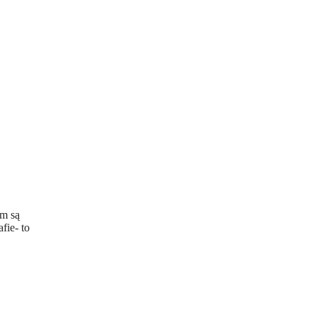
m są
fie- to