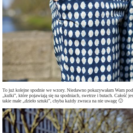
To już kolejne spodnie we wzory. Niedawno pokazywałam Wam podo
„kulki”, które pojawiają się na spodniach, swetrze i butach. Całość je
takie małe „dzieło sztuki”, chyba każdy zwraca na nie uwagę 🙂