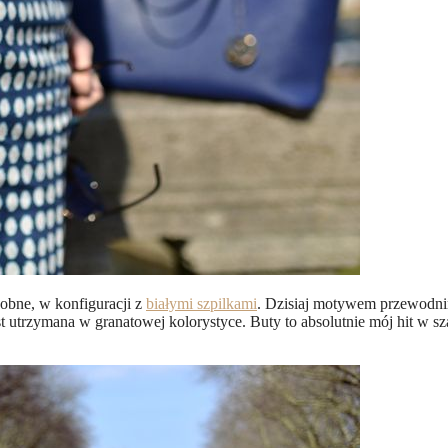
bne, w konfiguracji z
białymi szpilkami
. Dzisiaj motywem przewodni
st utrzymana w granatowej kolorystyce. Buty to absolutnie mój hit w sza