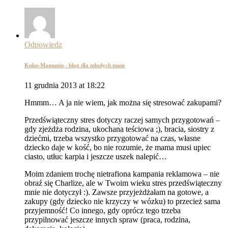
Odpowiedz
Kuku-Mamuniu - blog dla młodych mam
11 grudnia 2013 at 18:22
Hmmm… A ja nie wiem, jak można się stresować zakupami?
Przedświąteczny stres dotyczy raczej samych przygotowań –
gdy zjeżdża rodzina, ukochana teściowa ;), bracia, siostry z
dziećmi, trzeba wszystko przygotować na czas, własne
dziecko daje w kość, bo nie rozumie, że mama musi upiec
ciasto, utłuc karpia i jeszcze uszek nalepić…
Moim zdaniem trochę nietrafiona kampania reklamowa – nie
obraź się Charlize, ale w Twoim wieku stres przedświąteczny
mnie nie dotyczył :). Zawsze przyjeżdżałam na gotowe, a
zakupy (gdy dziecko nie krzyczy w wózku) to przecież sama
przyjemność! Co innego, gdy oprócz tego trzeba
przypilnować jeszcze innych spraw (praca, rodzina,