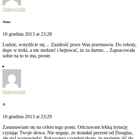
Odpowiedz
Anna
10 grudnia 2013 at 23:28
Ludzie, wstydźcie się… Zazdrość przez Was przemawia. Do roboty,
dupe w troki, a nie siedzieć i hejtować, że za darmo… Zapracowała
sobie na to to ma, proste.
Odpowiedz
A.
10 grudnia 2013 at 23:29
Zastanawiam się na celem tego postu. Odczuwam lekką irytację
czytając Twoje słowa. Nie neguje, że dostałaś prezent od Douglas,
ale styl wypowiedzi. Pokazujesz czytelniczkom, że możemy iść do