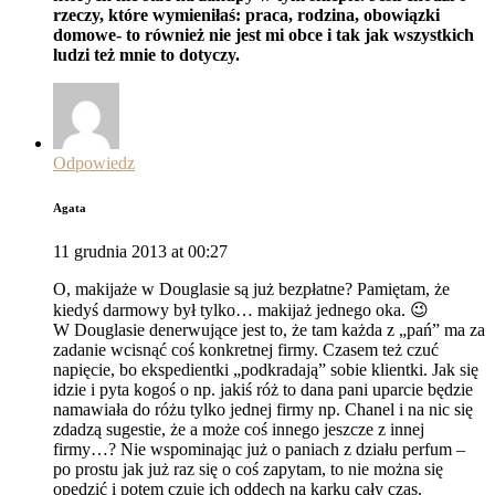
rzeczy, które wymieniłaś: praca, rodzina, obowiązki
domowe- to również nie jest mi obce i tak jak wszystkich
ludzi też mnie to dotyczy.
Odpowiedz
Agata
11 grudnia 2013 at 00:27
O, makijaże w Douglasie są już bezpłatne? Pamiętam, że
kiedyś darmowy był tylko… makijaż jednego oka. 😉
W Douglasie denerwujące jest to, że tam każda z „pań” ma za
zadanie wcisnąć coś konkretnej firmy. Czasem też czuć
napięcie, bo ekspedientki „podkradają” sobie klientki. Jak się
idzie i pyta kogoś o np. jakiś róż to dana pani uparcie będzie
namawiała do różu tylko jednej firmy np. Chanel i na nic się
zdadzą sugestie, że a może coś innego jeszcze z innej
firmy…? Nie wspominając już o paniach z działu perfum –
po prostu jak już raz się o coś zapytam, to nie można się
opędzić i potem czuję ich oddech na karku cały czas.