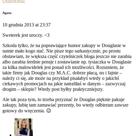
Odpowiedz
Agata
10 grudnia 2013 at 23:37
Sweterek jest uroczy. <3
Szkoda tylko, że na poprawiające humor zakupy w Douglasie w
sumie mało kogo stać. Nie pisze tego sarkastycznie, po prostu
obstawiam, że większa część czytelniczek bloga jeszcze nie zarabia
albo zarabia średnie pensje i zostawianie np. tysiaczka w Douglasie
za kilka malowidelek jest ponad ich możliwości. Rozumiem, że
takie firmy jak Douglas czy M.A.C. dobrze płacą, no i fajnie –
należy ci się, ale może na przykład pisałabyś wtedy o jakichś
ciekawych promocjach na jakie natrafiłaś w danym – zazwyczaj
drogim – sklepie? Wtedy post byłby praktyczniejszy.
Ale tak poza tym, to trzeba przyznać że Douglas pięknie pakuje
zakupy, lubię tam zamawiać prezenty, bo wtedy odbieram zawsze
gotowy do wręczenia. 😉