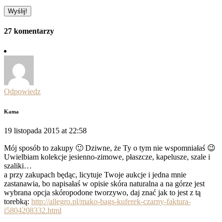
27 komentarzy
Odpowiedz
Kama
19 listopada 2015 at 22:58
Mój sposób to zakupy 🙂 Dziwne, że Ty o tym nie wspomniałaś 😉
Uwielbiam kolekcje jesienno-zimowe, płaszcze, kapelusze, szale i
szaliki…
a przy zakupach będąc, licytuje Twoje aukcje i jedna mnie
zastanawia, bo napisałaś w opisie skóra naturalna a na górze jest
wybrana opcja skóropodone tworzywo, daj znać jak to jest z tą
torebką:
http://allegro.pl/mako-bags-kuferek-czarny-faktura-
i5804208332.html