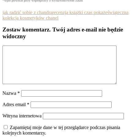
*wpis powstał przy współpracy z wydawnictwem Znak
jak radzić sobie z chandrą
recenzja książki czas pokaże
świąteczna
kolekcja kosmetyków chanel
Zostaw komentarz
. Twój adres e-mail nie będzie
widoczny
Nazwa
*
Adres email
*
Witryna internetowa
Zapamiętaj moje dane w tej przeglądarce podczas pisania
kolejnych komentarzy.