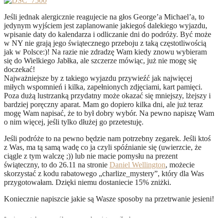
Jeśli jednak alergicznie reagujecie na głos George’a Michael’a, to
jedynym wyjściem jest zaplanowanie jakiegoś dalekiego wyjazdu,
wpisanie daty do kalendarza i odliczanie dni do podróży. Być może
w NY nie grają jego świątecznego przeboju z taką częstotliwością
jak w Polsce:)! Na razie nie zdradzę Wam kiedy znowu wybieram
się do Wielkiego Jabłka, ale szczerze mówiąc, już nie mogę się
doczekać!
Najważniejsze by z takiego wyjazdu przywieźć jak najwięcej
miłych wspomnień i kilka, zapełnionych zdjęciami, kart pamięci.
Poza dużą lustrzanką przydatny może okazać się mniejszy, lżejszy i
bardziej poręczny aparat. Mam go dopiero kilka dni, ale już teraz
mogę Wam napisać, że to był dobry wybór. Na pewno napiszę Wam
o nim więcej, jeśli tylko dłużej go przetestuję.
Jeśli podróże to na pewno będzie nam potrzebny zegarek. Jeśli ktoś
z Was, ma tą samą wadę co ja czyli spóźnianie się (uwierzcie, że
ciągle z tym walczę ;)) lub nie macie pomysłu na prezent
świąteczny, to do 26.11 na stronie
Daniel Wellington
, możecie
skorzystać z kodu rabatowego „charlize_mystery”, który dla Was
przygotowałam. Dzięki niemu dostaniecie 15% zniżki.
Koniecznie napiszcie jakie są Wasze sposoby na przetrwanie jesieni!