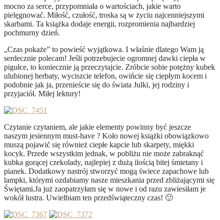
mocno za serce, przypomniała o wartościach, jakie warto
pielęgnować. Miłość, czułość, troska są w życiu najcenniejszymi
skarbami. Ta książka dodaje energii, rozpromienia najbardziej
pochmurny dzień.
„Czas pokaże” to powieść wyjątkowa. I właśnie dlatego Wam ją
serdecznie polecam! Jeśli potrzebujecie ogromnej dawki ciepła w
pigułce, to koniecznie ją przeczytajcie. Zróbcie sobie potężny kubek
ulubionej herbaty, wyciszcie telefon, owińcie się ciepłym kocem i
podobnie jak ja, przenieście się do świata Julki, jej rodziny i
przyjaciół. Miłej lektury!
Czytanie czytaniem, ale jakie elementy powinny być jeszcze
naszym jesiennym must-have ? Koło nowej książki obowiązkowo
muszą pojawić się również ciepłe kapcie lub skarpety, miękki
kocyk. Przede wszystkim jednak, w pobliżu nie może zabraknąć
kubka gorącej czekolady, najlepiej z dużą ilością bitej śmietany i
pianek. Dodatkowy nastrój stworzyć mogą świece zapachowe lub
lampki, którymi ozdabiamy nasze mieszkania przed zbliżającymi się
Świętami.Ja już zaopatrzyłam się w nowe i od razu zawiesiłam je
wokół lustra. Uwielbiam ten przedświąteczny czas! 🙂