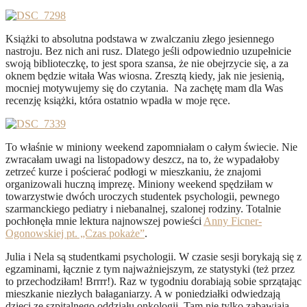
Książki to absolutna podstawa w zwalczaniu złego jesiennego
nastroju. Bez nich ani rusz. Dlatego jeśli odpowiednio uzupełnicie
swoją biblioteczkę, to jest spora szansa, że nie obejrzycie się, a za
oknem będzie witała Was wiosna. Zresztą kiedy, jak nie jesienią,
mocniej motywujemy się do czytania. Na zachętę mam dla Was
recenzję książki, która ostatnio wpadła w moje ręce.
To właśnie w miniony weekend zapomniałam o całym świecie. Nie
zwracałam uwagi na listopadowy deszcz, na to, że wypadałoby
zetrzeć kurze i pościerać podłogi w mieszkaniu, że znajomi
organizowali huczną imprezę. Miniony weekend spędziłam w
towarzystwie dwóch uroczych studentek psychologii, pewnego
szarmanckiego pediatry i niebanalnej, szalonej rodziny. Totalnie
pochłonęła mnie lektura najnowszej powieści
Anny Ficner-
Ogonowskiej pt. „Czas pokaże”
.
Julia i Nela są studentkami psychologii. W czasie sesji borykają się z
egzaminami, łącznie z tym najważniejszym, ze statystyki (też przez
to przechodziłam! Brrrr!). Raz w tygodniu dorabiają sobie sprzątając
mieszkanie niezłych bałaganiarzy. A w poniedziałki odwiedzają
dzieci ze szpitalnego oddziału onkologii. Tam nie tylko zabawiają