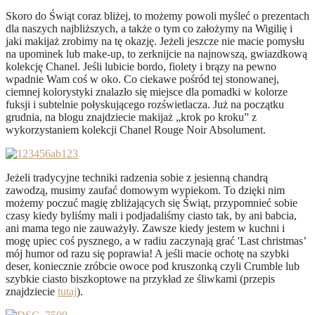
Skoro do Świąt coraz bliżej, to możemy powoli myśleć o prezentach
dla naszych najbliższych, a także o tym co założymy na Wigilię i
jaki makijaż zrobimy na tę okazję. Jeżeli jeszcze nie macie pomysłu
na upominek lub make-up, to zerknijcie na najnowszą, gwiazdkową
kolekcję Chanel. Jeśli lubicie bordo, fiolety i brązy na pewno
wpadnie Wam coś w oko. Co ciekawe pośród tej stonowanej,
ciemnej kolorystyki znalazło się miejsce dla pomadki w kolorze
fuksji i subtelnie połyskującego rozświetlacza. Już na początku
grudnia, na blogu znajdziecie makijaż „krok po kroku” z
wykorzystaniem kolekcji Chanel Rouge Noir Absolument.
Jeżeli tradycyjne techniki radzenia sobie z jesienną chandrą
zawodzą, musimy zaufać domowym wypiekom. To dzięki nim
możemy poczuć magię zbliżających się Świąt, przypomnieć sobie
czasy kiedy byliśmy mali i podjadaliśmy ciasto tak, by ani babcia,
ani mama tego nie zauważyły. Zawsze kiedy jestem w kuchni i
mogę upiec coś pysznego, a w radiu zaczynają grać 'Last christmas’
mój humor od razu się poprawia! A jeśli macie ochotę na szybki
deser, koniecznie zróbcie owoce pod kruszonką czyli Crumble lub
szybkie ciasto biszkoptowe na przykład ze śliwkami (przepis
znajdziecie
tutaj
).