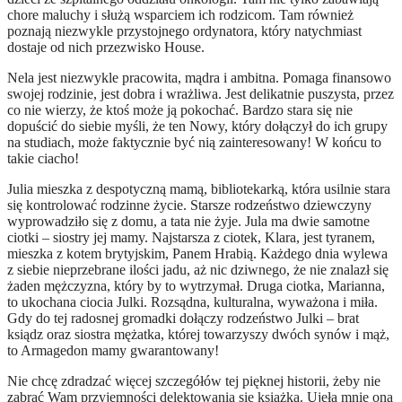
chore maluchy i służą wsparciem ich rodzicom. Tam również
poznają niezwykle przystojnego ordynatora, który natychmiast
dostaje od nich przezwisko House.
Nela jest niezwykle pracowita, mądra i ambitna. Pomaga finansowo
swojej rodzinie, jest dobra i wrażliwa. Jest delikatnie puszysta, przez
co nie wierzy, że ktoś może ją pokochać. Bardzo stara się nie
dopuścić do siebie myśli, że ten Nowy, który dołączył do ich grupy
na studiach, może faktycznie być nią zainteresowany! W końcu to
takie ciacho!
Julia mieszka z despotyczną mamą, bibliotekarką, która usilnie stara
się kontrolować rodzinne życie. Starsze rodzeństwo dziewczyny
wyprowadziło się z domu, a tata nie żyje. Jula ma dwie samotne
ciotki – siostry jej mamy. Najstarsza z ciotek, Klara, jest tyranem,
mieszka z kotem brytyjskim, Panem Hrabią. Każdego dnia wylewa
z siebie nieprzebrane ilości jadu, aż nic dziwnego, że nie znalazł się
żaden mężczyzna, który by to wytrzymał. Druga ciotka, Marianna,
to ukochana ciocia Julki. Rozsądna, kulturalna, wyważona i miła.
Gdy do tej radosnej gromadki dołączy rodzeństwo Julki – brat
ksiądz oraz siostra mężatka, której towarzyszy dwóch synów i mąż,
to Armagedon mamy gwarantowany!
Nie chcę zdradzać więcej szczegółów tej pięknej historii, żeby nie
zabrać Wam przyjemności delektowania się książką. Ujęła mnie ona