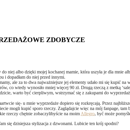
PRZEDAŻOWE ZDOBYCZE
iły do niej albo dzięki mojej kochanej mamie, która uszyła je dla mnie 
pu i dopadłam do niej przed innymi.
j mamy, ale za to dwa najważniejsze jej elementy udało mi się kupić na 
ów, co wtedy wynosiło mniej więcej 90 zł. Drugą rzeczą z metką ‘sal
idzicie, warto być cierpliwym, wstrzymać się z zakupami do wyprzedaż
artwcie się- u mnie wyprzedaże dopiero się rozkręcają. Przez najbliżs
ziecie mogli kupić sporo rzeczy. Zaglądajcie więc na mój fanpage, tam 
akie rzeczy chętnie zobaczylibyście na moim
Allegro
, być może pomyśle
się dzisiejsza stylizacja z dzwonami. Lubicie ten krój spodni?