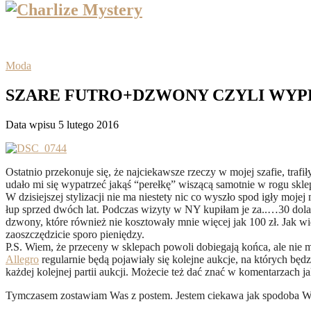
Moda
SZARE FUTRO+DZWONY CZYLI WY
Data wpisu 5 lutego 2016
Ostatnio przekonuje się, że najciekawsze rzeczy w mojej szafie, traf
udało mi się wypatrzeć jakąś “perełkę” wiszącą samotnie w rogu skle
W dzisiejszej stylizacji nie ma niestety nic co wyszło spod igły moje
łup sprzed dwóch lat. Podczas wizyty w NY kupiłam je za..…30 dolar
dzwony, które również nie kosztowały mnie więcej jak 100 zł. Jak w
zaoszczędzicie sporo pieniędzy.
P.S. Wiem, że przeceny w sklepach powoli dobiegają końca, ale nie m
Allegro
regularnie będą pojawiały się kolejne aukcje, na których będ
każdej kolejnej partii aukcji. Możecie też dać znać w komentarzach j
Tymczasem zostawiam Was z postem. Jestem ciekawa jak spodoba Wam 