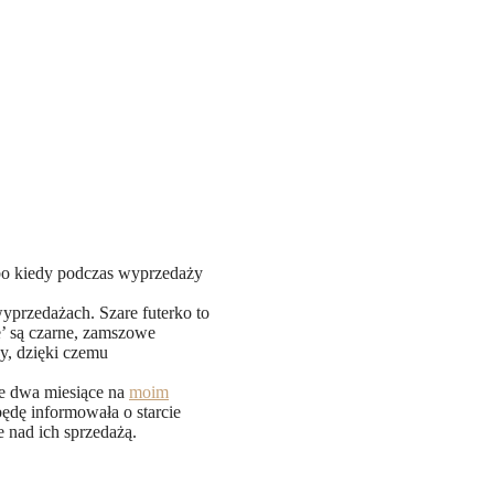
albo kiedy podczas wyprzedaży
wyprzedażach. Szare futerko to
e’ są czarne, zamszowe
y, dzięki czemu
ze dwa miesiące na
moim
będę informowała o starcie
 nad ich sprzedażą.