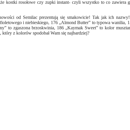
 kostki rosołowe czy zupki instant- czyli wszystko to co zawiera g
 nowości od Semilac prezentują się smakowicie! Tak jak ich nazw
fioletowego i niebieskiego, 176 „Almond Butter” to typowa wanilia,
cany” to zgaszona brzoskwinia, 186 „Kaymak Sweet” to kolor muszta
, który z kolorów spodobał Wam się najbardziej?