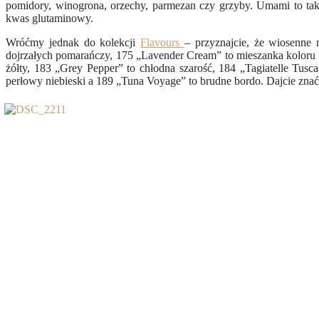
pomidory, winogrona, orzechy, parmezan czy grzyby. Umami to także
kwas glutaminowy.
Wróćmy jednak do kolekcji
Flavours
– przyznajcie, że wiosenne
dojrzałych pomarańczy, 175 „Lavender Cream” to mieszanka koloru 
żółty, 183 „Grey Pepper” to chłodna szarość, 184 „Tagiatelle Tus
perłowy niebieski a 189 „Tuna Voyage” to brudne bordo. Dajcie znać