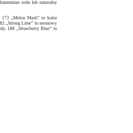
lutaminian sodu lub naturalny
y! 173 „Melon Mash” to kolor
 182 „Strong Lime” to neonowy
rdy, 188 „Strawberry Blue” to