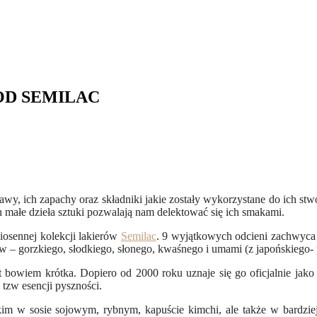
OD SEMILAC
y, ich zapachy oraz składniki jakie zostały wykorzystane do ich stwo
h małe dzieła sztuki pozwalają nam delektować się ich smakami.
iosennej kolekcji lakierów
Semilac
. 9 wyjątkowych odcieni zachwyca 
– gorzkiego, słodkiego, słonego, kwaśnego i umami (z japońskiego- 
st bowiem krótka. Dopiero od 2000 roku uznaje się go oficjalnie jak
zw esencji pyszności.
w sosie sojowym, rybnym, kapuście kimchi, ale także w bardziej 