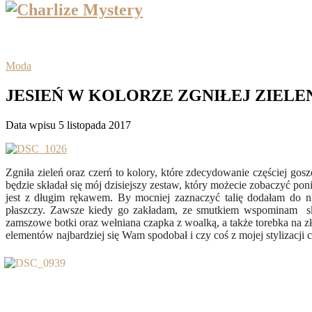
Moda
JESIEŃ W KOLORZE ZGNIŁEJ ZIELE
Data wpisu 5 listopada 2017
Zgniła zieleń oraz czerń to kolory, które zdecydowanie częściej gos
będzie składał się mój dzisiejszy zestaw, który możecie zobaczyć p
jest z długim rękawem. By mocniej zaznaczyć talię dodałam do ni
płaszczy. Zawsze kiedy go zakładam, ze smutkiem wspominam skle
zamszowe botki oraz wełniana czapka z woalką, a także torebka na zł
elementów najbardziej się Wam spodobał i czy coś z mojej stylizacji c