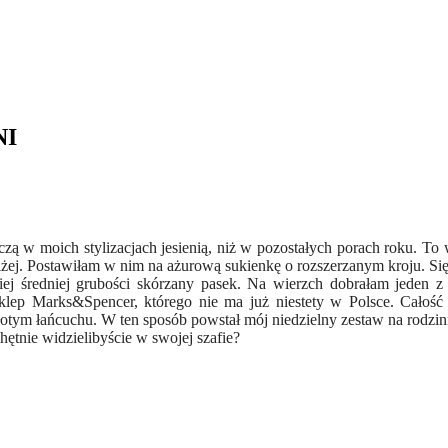
NI
zczą w moich stylizacjach jesienią, niż w pozostałych porach roku. T
oniżej. Postawiłam w nim na ażurową sukienkę o rozszerzanym kroju. S
ej średniej grubości skórzany pasek. Na wierzch dobrałam jeden z
p Marks&Spencer, którego nie ma już niestety w Polsce. Całość u
otym łańcuchu. W ten sposób powstał mój niedzielny zestaw na rodzinn
hętnie widzielibyście w swojej szafie?