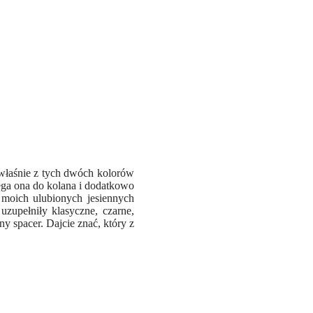
o właśnie z tych dwóch kolorów
ięga ona do kolana i dodatkowo
 moich ulubionych jesiennych
zupełniły klasyczne, czarne,
y spacer. Dajcie znać, który z