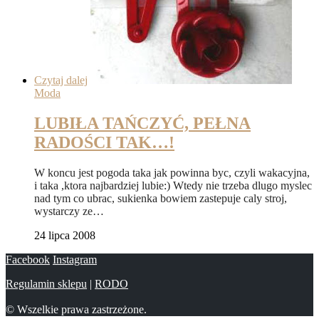
Czytaj dalej
Moda
LUBIŁA TAŃCZYĆ, PEŁNA
RADOŚCI TAK…!
W koncu jest pogoda taka jak powinna byc, czyli wakacyjna,
i taka ,ktora najbardziej lubie:) Wtedy nie trzeba dlugo myslec
nad tym co ubrac, sukienka bowiem zastepuje caly stroj,
wystarczy ze…
24 lipca 2008
Facebook
Instagram
Regulamin sklepu
|
RODO
© Wszelkie prawa zastrzeżone.