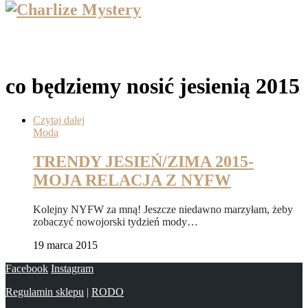
co będziemy nosić jesienią 2015
Czytaj dalej
Moda
TRENDY JESIEŃ/ZIMA 2015-
MOJA RELACJA Z NYFW
Kolejny NYFW za mną! Jeszcze niedawno marzyłam, żeby
zobaczyć nowojorski tydzień mody…
19 marca 2015
Facebook
Instagram
Regulamin sklepu
|
RODO