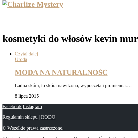
kosmetyki do włosów kevin mu
Czytaj dalej
Uroda
MODA NA NATURALNOŚĆ
Ładna skóra, to skóra nawilżona, wypoczęta i promienna.…
8 lipca 2015
Facebook
Instagram
Regulamin sklepu
|
RODO
© Wszelkie prawa zastrzeżone.