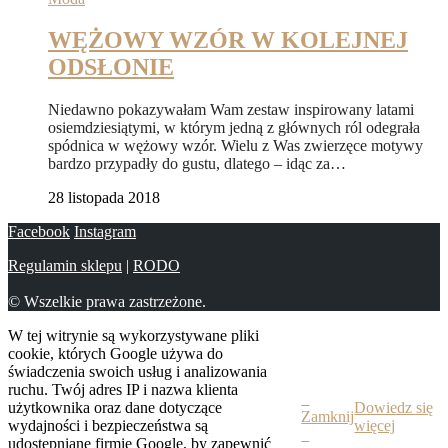
WĘŻOWY WZÓR W KOLEJNEJ
ODSŁONIE
Niedawno pokazywałam Wam zestaw inspirowany latami
osiemdziesiątymi, w którym jedną z głównych ról odegrała
spódnica w wężowy wzór. Wielu z Was zwierzęce motywy
bardzo przypadły do gustu, dlatego – idąc za…
28 listopada 2018
Facebook
Instagram
Regulamin sklepu
|
RODO
© Wszelkie prawa zastrzeżone.
W tej witrynie są wykorzystywane pliki
cookie, których Google używa do
świadczenia swoich usług i analizowania
ruchu. Twój adres IP i nazwa klienta
użytkownika oraz dane dotyczące
Dowiedz się
Zamknij
wydajności i bezpieczeństwa są
więcej
udostępniane firmie Google, by zapewnić