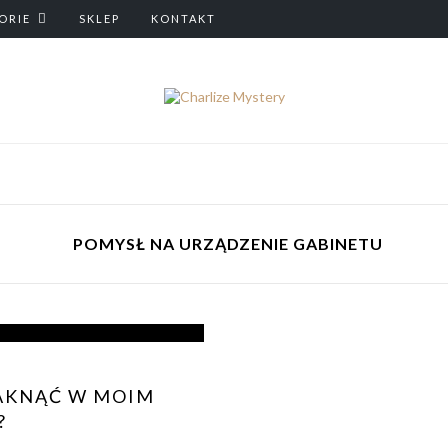
ORIE
SKLEP
KONTAKT
POMYSŁ NA URZĄDZENIE GABINETU
AKNĄĆ W MOIM
?