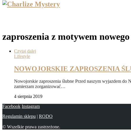
zaproszenia z motywem nowego
Czytaj dalej
Lifestyle
NOWOJORSKIE ZAPROSZENIA Ś
Nowojorskie zaproszenia ślubne Przed naszym wyjazdem do No
zamierzam zorganizować…
4 sierpnia 2019
Facebook
Instagram
Regulamin sklepu
|
RODO
© Wszelkie prawa zastrzeżone.