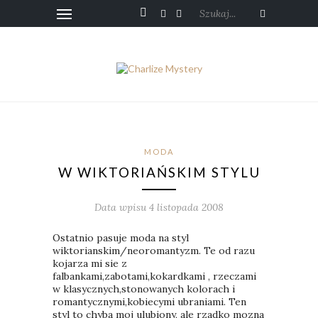
Szukaj...
MODA
W WIKTORIAŃSKIM STYLU
Data wpisu 4 listopada 2008
Ostatnio pasuje moda na styl
wiktorianskim/neoromantyzm. Te od razu
kojarza mi sie z
falbankami,zabotami,kokardkami , rzeczami
w klasycznych,stonowanych kolorach i
romantycznymi,kobiecymi ubraniami. Ten
styl to chyba moj ulubiony, ale rzadko mozna