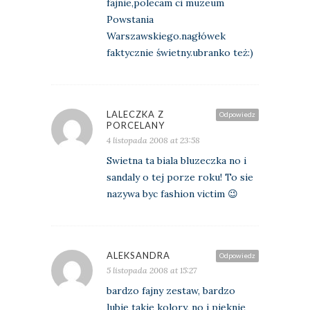
fajnie,polecam ci muzeum
Powstania
Warszawskiego.nagłówek
faktycznie świetny.ubranko też:)
LALECZKA Z
Odpowiedz
PORCELANY
4 listopada 2008 at 23:58
Swietna ta biala bluzeczka no i
sandaly o tej porze roku! To sie
nazywa byc fashion victim 😉
ALEKSANDRA
Odpowiedz
5 listopada 2008 at 15:27
bardzo fajny zestaw, bardzo
lubię takie kolory, no i pięknie