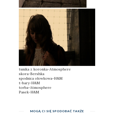
tunika z koronka-Atmosphere
skora-Bershka
spodnica olowkowa-H&M
t-bary-H&M
torba-Atmosphere
Pasek-H&M
MOGĄ CI SIĘ SPODOBAĆ TAKŻE