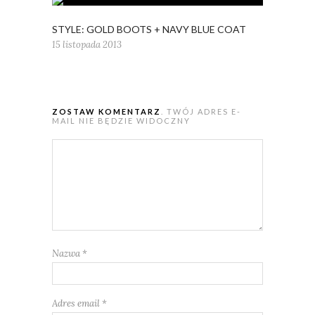
STYLE: GOLD BOOTS + NAVY BLUE COAT
15 listopada 2013
ZOSTAW KOMENTARZ
. TWÓJ ADRES E-
MAIL NIE BĘDZIE WIDOCZNY
Nazwa
*
Adres email
*