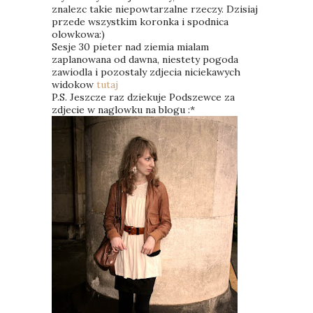
znalezc takie niepowtarzalne rzeczy. Dzisiaj
przede wszystkim koronka i spodnica
olowkowa:)
Sesje 30 pieter nad ziemia mialam
zaplanowana od dawna, niestety pogoda
zawiodla i pozostaly zdjecia niciekawych
widokow
tutaj
P.S. Jeszcze raz dziekuje Podszewce za
zdjecie w naglowku na blogu :*