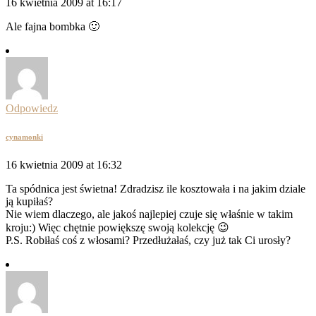
16 kwietnia 2009 at 16:17
Ale fajna bombka 🙂
Odpowiedz
cynamonki
16 kwietnia 2009 at 16:32
Ta spódnica jest świetna! Zdradzisz ile kosztowała i na jakim dziale
ją kupiłaś?
Nie wiem dlaczego, ale jakoś najlepiej czuje się właśnie w takim
kroju:) Więc chętnie powiększę swoją kolekcję 😉
P.S. Robiłaś coś z włosami? Przedłużałaś, czy już tak Ci urosły?