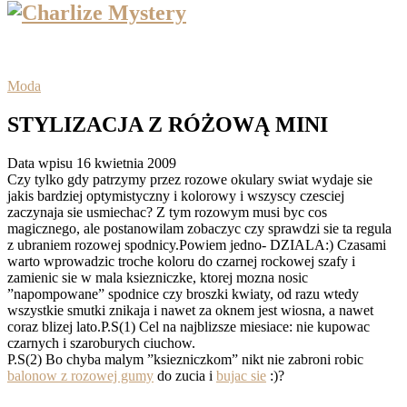
Moda
STYLIZACJA Z RÓŻOWĄ MINI
Data wpisu 16 kwietnia 2009
Czy tylko gdy patrzymy przez rozowe okulary swiat wydaje sie
jakis bardziej optymistyczny i kolorowy i wszyscy czesciej
zaczynaja sie usmiechac? Z tym rozowym musi byc cos
magicznego, ale postanowilam zobaczyc czy sprawdzi sie ta regula
z ubraniem rozowej spodnicy.Powiem jedno- DZIALA:) Czasami
warto wprowadzic troche koloru do czarnej rockowej szafy i
zamienic sie w mala ksiezniczke, ktorej mozna nosic
”napompowane” spodnice czy broszki kwiaty, od razu wtedy
wszystkie smutki znikaja i nawet za oknem jest wiosna, a nawet
coraz blizej lato.P.S(1) Cel na najblizsze miesiace: nie kupowac
czarnych i szaroburych ciuchow.
P.S(2) Bo chyba malym ”ksiezniczkom” nikt nie zabroni robic
balonow z rozowej gumy
do zucia i
bujac sie
:)?