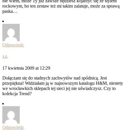
nie wiem, może Ty już zawsze będziesz kojarzyć się ze stylem
rockowym, bo ten zestaw też mi takim zalatuje, może za sprawą
paska…
Odpowiedz
J.Z.
17 kwietnia 2009 at 12:29
Dołączam się do stadnych zachwytów nad spódnicą. Jest
przepiękna! Widziałam ją w najnowszym katalogu H&M, niestety
we wrocławkich sklepach tej sieci jej nie uświadczysz. Czy to
kolekcja Trend?
Odpowiedz