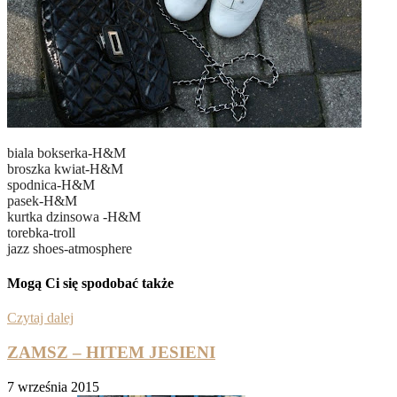
biala bokserka-H&M
broszka kwiat-H&M
spodnica-H&M
pasek-H&M
kurtka dzinsowa -H&M
torebka-troll
jazz shoes-atmosphere
Mogą Ci się spodobać także
Czytaj dalej
ZAMSZ – HITEM JESIENI
7 września 2015