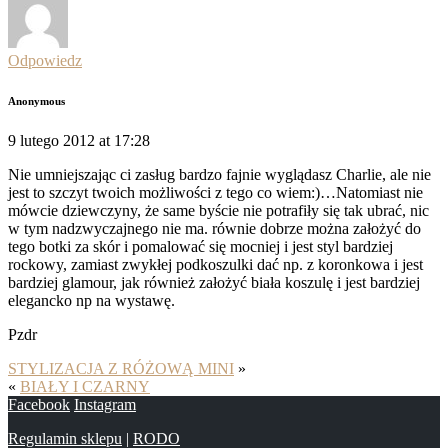
Odpowiedz
Anonymous
9 lutego 2012 at 17:28
Nie umniejszając ci zasług bardzo fajnie wyglądasz Charlie, ale nie
jest to szczyt twoich możliwości z tego co wiem:)…Natomiast nie
mówcie dziewczyny, że same byście nie potrafiły się tak ubrać, nic
w tym nadzwyczajnego nie ma. równie dobrze można założyć do
tego botki za skór i pomalować się mocniej i jest styl bardziej
rockowy, zamiast zwykłej podkoszulki dać np. z koronkowa i jest
bardziej glamour, jak również założyć biała koszulę i jest bardziej
elegancko np na wystawę.
Pzdr
STYLIZACJA Z RÓŻOWĄ MINI
»
«
BIAŁY I CZARNY
Facebook
Instagram
Regulamin sklepu
|
RODO