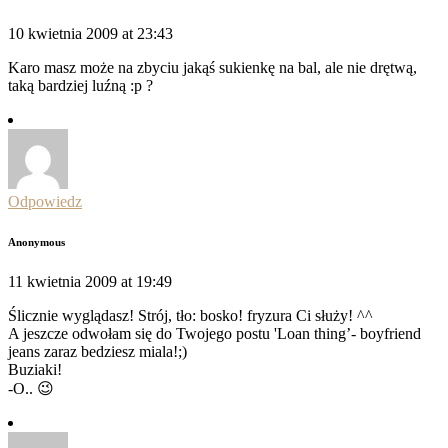
10 kwietnia 2009 at 23:43
Karo masz może na zbyciu jakąś sukienkę na bal, ale nie drętwą,
taką bardziej luźną :p ?
Odpowiedz
Anonymous
11 kwietnia 2009 at 19:49
Ślicznie wyglądasz! Strój, tło: bosko! fryzura Ci służy! ^^
A jeszcze odwołam się do Twojego postu 'Loan thing’- boyfriend
jeans zaraz bedziesz miala!;)
Buziaki!
-O.. 😉