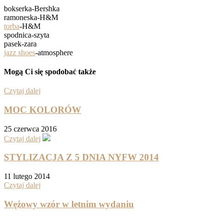
bokserka-Bershka
ramoneska-H&M
torba
-H&M
spodnica-szyta
pasek-zara
jazz shoe
s
-atmosphere
Mogą Ci się spodobać także
Czytaj dalej
MOC KOLORÓW
25 czerwca 2016
Czytaj dalej
STYLIZACJA Z 5 DNIA NYFW 2014
11 lutego 2014
Czytaj dalej
Wężowy wzór w letnim wydaniu