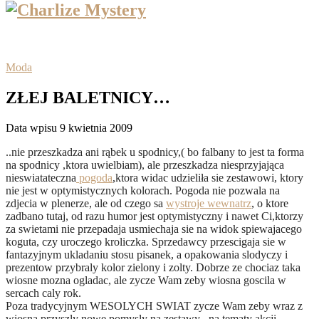
Moda
ZŁEJ BALETNICY…
Data wpisu 9 kwietnia 2009
..nie przeszkadza ani rąbek u spodnicy,( bo falbany to jest ta forma
na spodnicy ,ktora uwielbiam), ale przeszkadza niesprzyjająca
nieswiatateczna
pogoda
,ktora widac udzieliła sie zestawowi, ktory
nie jest w optymistycznych kolorach. Pogoda nie pozwala na
zdjecia w plenerze, ale od czego sa
wystroje wewnatrz
, o ktore
zadbano tutaj, od razu humor jest optymistyczny i nawet Ci,ktorzy
za swietami nie przepadaja usmiechaja sie na widok spiewajacego
koguta, czy uroczego kroliczka. Sprzedawcy przescigaja sie w
fantazyjnym ukladaniu stosu pisanek, a opakowania slodyczy i
prezentow przybraly kolor zielony i zolty. Dobrze ze chociaz taka
wiosne mozna ogladac, ale zycze Wam zeby wiosna goscila w
sercach caly rok.
Poza tradycyjnym WESOLYCH SWIAT zycze Wam zeby wraz z
wiosna przyszly nowe pomysly na zestawy , na tematy akcji