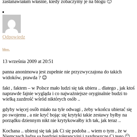
zastanawiałam właśnie, kiedy zobaczymy je na blogu 🙂
Odpowiedz
bloo.
13 września 2009 at 20:51
panna anonimowa jest zupełnie nie przyzwyczajona do takich
widoków, prawda ? 😉
fakt , faktem – w Polsce mało ludzi się tak ubiera .. dlatego , jak ktoś
naprawde fajnie wygląda i co najważniejsze oryginalnie budzi to
wielką zazdrość wśród niktórych osób ..
gdyby więcej osób miało na tyle odwagi , żeby wkońcu ubierać się
po swojemu , a nie kryć bojąc się krytyki takie zestawy byłby na
porządku dziennym nikt nie krytykowałby ich tak, jak teraz ..
Kochana .. ubieraj się tak jak Ci się podoba .. wiem o tym , że w
Niemczech ludze są bardziej tolerancyjni i zazdroszczę Ci tego 🙂