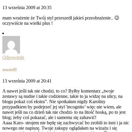
13 września 2009 at 20:35
mam wrażenie że Twój styl przeszedł jakieś przeobrażenie.. 😉
oczywiście na wielki plus !
Odpowiedz
agacior89
13 września 2009 at 20:41
A nawet jeśli tak nie chodzi, to co? Byłby komentarz „twoje
zestawy są nudne i takie codzienne, takie to ja widzę na ulicy, na
blogu pokaż coś ekstra”. Nie spotkałam nigdy Karoliny
przypadkiem by podejrzeć jej styl 'incognito’ więc nie wiem, ale
nawet jeśli na co dzień tak nie chodzi- to na litość boską, po to jest
blog; żeby coś pokazać, ale i samemu się zabawić!
Aaaa Karo- strojem nie będę się zachwycać bo zrobili to inni i ja nic
nowego nie napiszę. Twoje zakupy oglądałam na wizażu i się