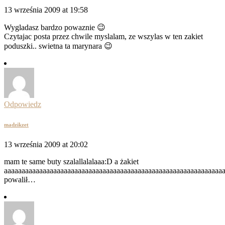
13 września 2009 at 19:58
Wygladasz bardzo powaznie 😉
Czytajac posta przez chwile myslalam, ze wszylas w ten zakiet
poduszki.. swietna ta marynara 😉
Odpowiedz
madzikzet
13 września 2009 at 20:02
mam te same buty szalallalalaaa:D a żakiet
aaaaaaaaaaaaaaaaaaaaaaaaaaaaaaaaaaaaaaaaaaaaaaaaaaaaaaaaaaaaaa
powalił…