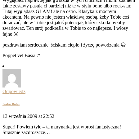
Wyglądasz naprawdę jak gwiazda w tych ciuchach i moim zdaniem
takie zestawy pasują ci bardziej niż te w stylu boho albo rock-star.
Tutaj wyglądasz GLAM! ale na ostro. Klasyka z mocnym
akcentem. Na pewno nie jestem właściwą osobą, żeby Tobie coś
doradzać, ale w Tobie jest jakiś potencjał, który szkoda byłoby
zwariować. Ten strój podkreśla w Tobie to co najlepsze. I włosy
fajne 😛
pozdrawiam serdecznie, ściskam ciepło i życzę powodzenia 😀
Poppet vel Basia :*
Odpowiedz
Kaka Bubu
13 września 2009 at 22:52
Super! Powiem tyle – ta marynarka jest wprost fantastyczna!
Strasznie zazdroszczę…