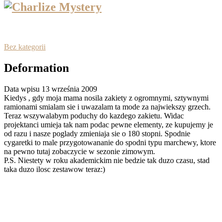
Bez kategorii
Deformation
Data wpisu 13 września 2009
Kiedys , gdy moja mama nosila zakiety z ogromnymi, sztywnymi
ramionami smialam sie i uwazalam ta mode za najwiekszy grzech.
Teraz wszywalabym poduchy do kazdego zakietu. Widac
projektanci umieja tak nam podac pewne elementy, ze kupujemy je
od razu i nasze poglady zmieniaja sie o 180 stopni. Spodnie
cygaretki to male przygotowananie do spodni typu marchewy, ktore
na pewno tutaj zobaczycie w sezonie zimowym.
P.S. Niestety w roku akademickim nie bedzie tak duzo czasu, stad
taka duzo ilosc zestawow teraz:)