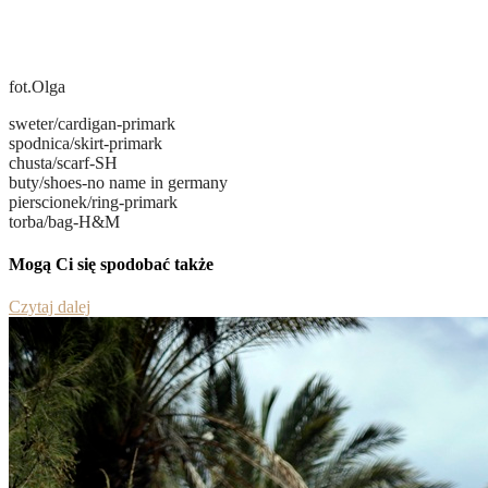
fot.Olga
sweter/cardigan-primark
spodnica/skirt-primark
chusta/scarf-SH
buty/shoes-no name in germany
pierscionek/ring-primark
torba/bag-H&M
Mogą Ci się spodobać także
Czytaj dalej