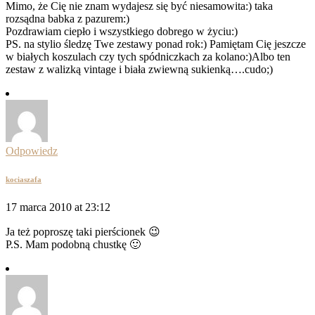
Mimo, że Cię nie znam wydajesz się być niesamowita:) taka
rozsądna babka z pazurem:)
Pozdrawiam ciepło i wszystkiego dobrego w życiu:)
PS. na stylio śledzę Twe zestawy ponad rok:) Pamiętam Cię jeszcze
w białych koszulach czy tych spódniczkach za kolano:)Albo ten
zestaw z walizką vintage i biała zwiewną sukienką….cudo;)
Odpowiedz
kociaszafa
17 marca 2010 at 23:12
Ja też poproszę taki pierścionek 😉
P.S. Mam podobną chustkę 🙂