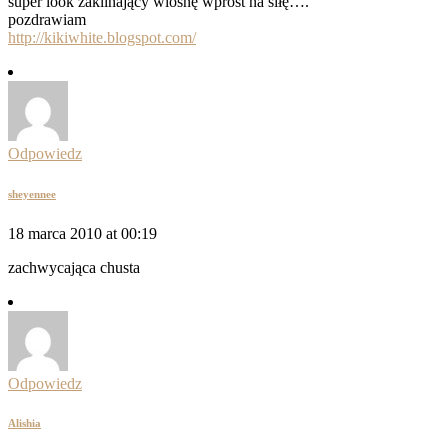
super look zaklinający wiosnę wprost na siłę….
pozdrawiam
http://kikiwhite.blogspot.com/
Odpowiedz
sheyennee
18 marca 2010 at 00:19
zachwycająca chusta
Odpowiedz
Alishia