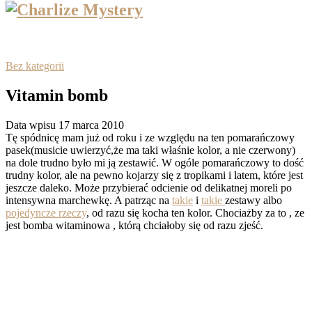
Bez kategorii
Vitamin bomb
Data wpisu 17 marca 2010
Tę spódnicę mam już od roku i ze względu na ten pomarańczowy
pasek(musicie uwierzyć,że ma taki właśnie kolor, a nie czerwony)
na dole trudno było mi ją zestawić. W ogóle pomarańczowy to dość
trudny kolor, ale na pewno kojarzy się z tropikami i latem, które jest
jeszcze daleko. Może przybierać odcienie od delikatnej moreli po
intensywna marchewkę. A patrząc na
takie
i
takie
zestawy albo
pojedyncze rzeczy
, od razu się kocha ten kolor. Chociażby za to , ze
jest bomba witaminowa , którą chciałoby się od razu zjeść.