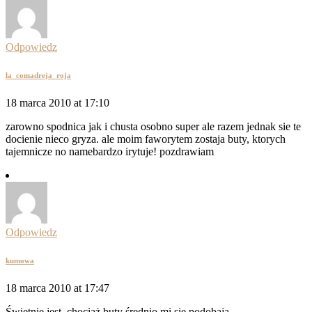
Odpowiedz
la_comadreja_roja
18 marca 2010 at 17:10
zarowno spodnica jak i chusta osobno super ale razem jednak sie te
docienie nieco gryza. ale moim faworytem zostaja buty, ktorych
tajemnicze no namebardzo irytuje! pozdrawiam
Odpowiedz
kumowa
18 marca 2010 at 17:47
Świetnie jest, chociaż buty średnio mi się podobają.