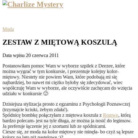
Moda
ZESTAW Z MIĘTOWĄ KOSZULĄ
Data wpisu 20 czerwca 2011
Postanowiłam pomoc Wam w wyborze szpilek z Deezee, które
można wygrać w tym konkursie, i prezentuje kolejny kolor-
miętowy. Niestety nie powiem Wam, które podobają mi się
najbardziej, bo nawet mi ciężko byłoby się zdecydować, wiec
współczuję Wam w wyborze, ale oczywiście zachęcam do wzięcia
udziału w konkursie 🙂
Dzisiejsza stylizacja prosto z egzaminu z Psychologii Poznawczej
(trzymajcie kciuki, żebym zdała!).
Spódnicę bombkę połączyłam z miętowa koszula z
Romwe
, którą
bardzo polecam- jest na tyle długa, ze można ja nosić do leginsow.
Ja preferuje łączenie jej z szortami lub ze spódnicami.
Ciesze się, ze moda na kolor miętowy nie minęła- bo czyż są lepsze
kolory na lato niż pastelowe :)?