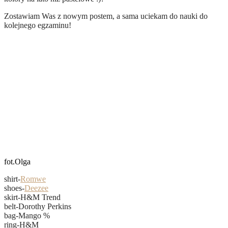
Zostawiam Was z nowym postem, a sama uciekam do nauki do
kolejnego egzaminu!
fot.Olga
shirt-
Romwe
shoes-
Deezee
skirt-H&M Trend
belt-Dorothy Perkins
bag-Mango %
ring-H&M