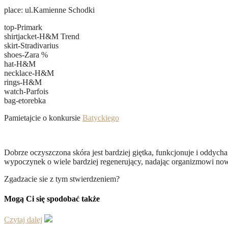
place: ul.Kamienne Schodki
top-Primark
shirtjacket-H&M Trend
skirt-Stradivarius
shoes-Zara %
hat-H&M
necklace-H&M
rings-H&M
watch-Parfois
bag-etorebka
Pamietajcie o konkursie
Batyckiego
Dobrze oczyszczona skóra jest bardziej giętka, funkcjonuje i oddycha
wypoczynek o wiele bardziej regenerujący, nadając organizmowi now
Zgadzacie sie z tym stwierdzeniem?
Mogą Ci się spodobać także
Czytaj dalej