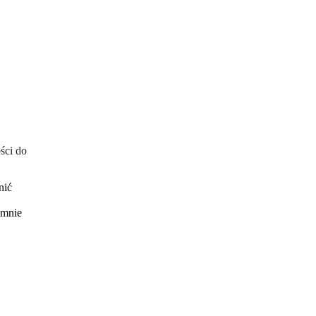
ści do
nić
 mnie