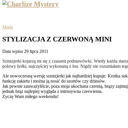
Moda
STYLIZACJA Z CZERWONĄ MINI
Data wpisu 29 lipca 2011
Szmizjerki kojarzą mi się z czasami podstawówki. Wtedy każda starsz
polowy łydki, najczęściej wykonaną z lnu. Nigdy nie rozumiałam tego
Ale nowoczesną wersję szmizjerki jak najbardziej kupuje. Krotka su
funkcję zakietu i można ją nosić do szortów czy dżinsów.
Jak pewnie zauważyliście, poza moja ukochana czernią, brązy zajmują
jednak brąz najlepiej wygląda z intensywna czerwienia.
Zyczę Wam miłego weekendu!