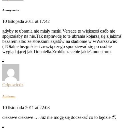
Anonymous
10 listopada 2011 at 17:42
gdyby te ubrania nie miały metki Versace to większoś osób nie
spojrzałaby na nie.Tak naprawdę to te ubrania kojarzą się z jakimś
bazarem albo ze stoiskami azjatów na stadionie w wWarszawie:
(TOtalne bezguście i zresztą czego spodziewać się po osobie
wyglądającej jak Donatella.Zrobiła z siebie jakieś monstrum.
Odpowiedz
Adrianna
10 listopada 2011 at 22:08
ciekawe ciekawe … Już nie mogę się doczekać co to będzie 🙂