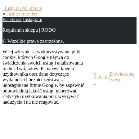
"Listy do M” movie
»
«
Fashion movies
Facebook
Instagram
Regulamin sklepu
|
RODO
© Wszelkie prawa zastrzeżone.
W tej witrynie są wykorzystywane pliki
cookie, których Google używa do
świadczenia swoich usług i analizowania
ruchu. Twój adres IP i nazwa klienta
użytkownika oraz dane dotyczące
Dowiedz się
Zamknij
wydajności i bezpieczeństwa są
więcej
udostępniane firmie Google, by zapewnić
odpowiednią jakość usług, generować
statystyki użytkowania oraz wykrywać
nadużycia i na nie reagować.