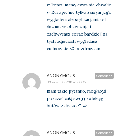
w koncu mamy czym sie chwalic
w Europie!nie tylko samym jego
wygladem ale stylizacjami. od
dawna cie obserwuje i
zachwycasz coraz bardziej! na
tych zdjeciach wygladasz
cudnownie <3 pozdrawiam
ANONYMOUS
Odpowiedz
30 grudnia 2011 at 00:47
mam takie pytanko, mogłabyś
pokazać całą swoją kolekcję
butów z deezee? 😀
ANONYMOUS
Odpowiedz