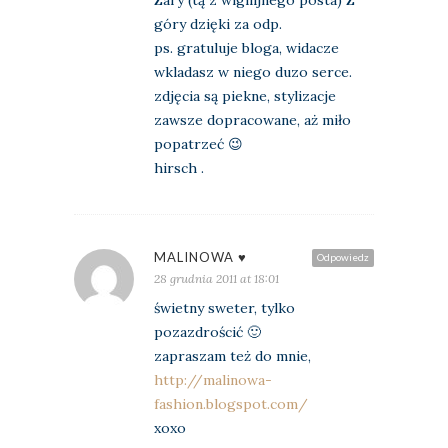
góry dzięki za odp.
ps. gratuluje bloga, widacze
wkladasz w niego duzo serce.
zdjęcia są piekne, stylizacje
zawsze dopracowane, aż miło
popatrzeć 😉
hirsch .
MALINOWA ♥
Odpowiedz
28 grudnia 2011 at 18:01
świetny sweter, tylko
pozazdrościć 🙂
zapraszam też do mnie,
http://malinowa-
fashion.blogspot.com/
xoxo