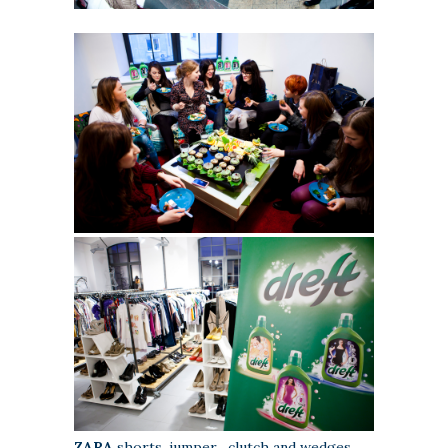
ZARA
shorts, jumper , clutch and wedges