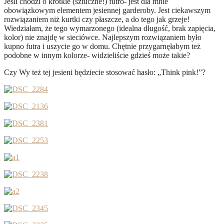
Jeśli chodzi o krótkie (sztuczne!) futro- jest dla mnie
obowiązkowym elementem jesiennej garderoby. Jest ciekawszym
rozwiązaniem niż kurtki czy płaszcze, a do tego jak grzeje!
Wiedziałam, że tego wymarzonego (idealna długość, brak zapięcia,
kolor) nie znajdę w sieciówce. Najlepszym rozwiązaniem było
kupno futra i uszycie go w domu. Chętnie przygarnęłabym też
podobne w innym kolorze- widzieliście gdzieś może takie?
Czy Wy też tej jesieni będziecie stosować hasło: „Think pink!”?