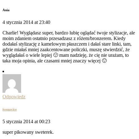
Ania
4 stycznia 2014 at 23:40
Charlie! Wyglądasz super, bardzo lubię oglądać twoje stylizacje, ale
moim zdaniem ostatnio przesadzasz z różem/bronzerem. Kiedy
dodałaś stylizację z kamelowym płaszczem i dałaś stare linki, tam,
gdzie miałaś mniej zaakcentowane policzki, muszę stwierdzić, że
wyglądałaś o wiele lepiej 🙂 mam nadzieję, że cię nie urażam, to
taka moja opinia, ale czasami mniej znaczy więcej 🙂
Odpowiedz
ivonavice
5 stycznia 2014 at 00:23
super pikowany sweterek.