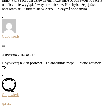
Mało, która szczupła dziewczyna może założyć coś swojego faceta
na ulicę i nie wyglądać w tym komicznie. No chyba, że jej facet
nosi rozmiar S i ubiera się w Zarze lub czymś podobnym.
Odpowiedz
llll
4 stycznia 2014 at 21:55
Oby wiecej takich postow!!! To absolutnie moje ulubione zestawy
🙂
Odpowiedz
Qrkoko