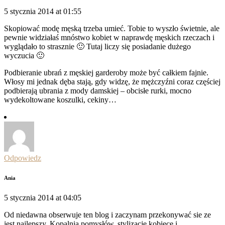
5 stycznia 2014 at 01:55
Skopiować modę męską trzeba umieć. Tobie to wyszło świetnie, ale
pewnie widziałaś mnóstwo kobiet w naprawdę męskich rzeczach i
wyglądało to strasznie 🙂 Tutaj liczy się posiadanie dużego
wyczucia 🙂
Podbieranie ubrań z męskiej garderoby może być całkiem fajnie.
Włosy mi jednak dęba stają, gdy widzę, że mężczyźni coraz częściej
podbierają ubrania z mody damskiej – obcisłe rurki, mocno
wydekoltowane koszulki, cekiny…
Odpowiedz
Ania
5 stycznia 2014 at 04:05
Od niedawna obserwuje ten blog i zaczynam przekonywać sie ze
jest najlepszy. Kopalnia pomysłów, stylizacje kobiece i