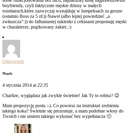
sobie funkcjonowania bez nich, najbardziej lubię najprawdziwsze
boyfriendy, czyli faktycznie męskie dżinsy w małych
rozmiarach,które zazwyczaj wynajduję w lumpeksach za grosze
(ostatnio Boss za 5 zł:)) Nawet (albo lepiej powiedzieć „a
zwłaszcza”:)) do falbaniastej sukienki z cekinami proponuję męski
w charakterze, prążkowany żakiet..:)
Odpowiedz
Magda
4 stycznia 2014 at 22:35
Charlize, wyglądasz jak zwykle świetnie! Jak Ty to robisz? 😉
Mam propozycję postu :-). Co powiesz na instruktaż zrobienia
takiego koka? Świetnie się prezentuje, a mam podobne włosy do
Twoich i nie umiem takiego wykonać bez wypełniacza 🙁