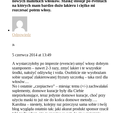
nowych malutkich włosków. Maskę stosuje po eventach
na których mam bardzo dużo lakieru i ciężko mi
rozczesać potem włosy.
Odpowiedz
Ji
5 czerwca 2014 at 13:49
A wystarczyłoby po imprezie (evencie) umyć włosy dobrym
szamponem – nawet 2-3 razy, zmyć lakier i te wszystkie
środki, nałożyć odżywkę i voila. Osobiście nie wyobrażam
sobie szarpać zlakierowanej fryzury szczotką – taka rzeź dla
włosów…
No i ostatnie „czepiactwo” – miesiąc temu (+/-) zachwalałaś
suplementy, domowe kuracje były dla Ciebie
nieprzekonujące, teraz jedynie domowe kuracje, choć przy
użyciu maski to już nie do końca domowe metody….
Karolina – niestety, kolejny raz przeczysz sama sobie i twój
blog wygląda ostatnio tak: jaki akurat produkt sponsor rzucił