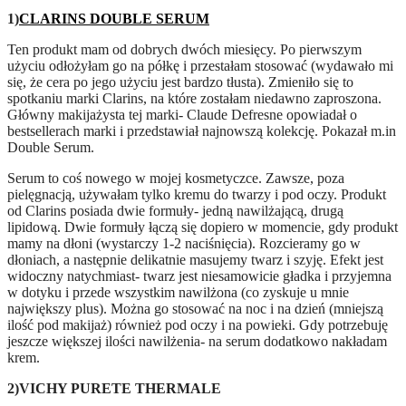
1)
CLARINS DOUBLE SERUM
Ten produkt mam od dobrych dwóch miesięcy. Po pierwszym
użyciu odłożyłam go na półkę i przestałam stosować (wydawało mi
się, że cera po jego użyciu jest bardzo tłusta). Zmieniło się to
spotkaniu marki Clarins, na które zostałam niedawno zaproszona.
Główny makijażysta tej marki- Claude Defresne opowiadał o
bestsellerach marki i przedstawiał najnowszą kolekcję. Pokazał m.in
Double Serum.
Serum to coś nowego w mojej kosmetyczce. Zawsze, poza
pielęgnacją, używałam tylko kremu do twarzy i pod oczy. Produkt
od Clarins posiada dwie formuły- jedną nawilżającą, drugą
lipidową. Dwie formuły łączą się dopiero w momencie, gdy produkt
mamy na dłoni (wystarczy 1-2 naciśnięcia). Rozcieramy go w
dłoniach, a następnie delikatnie masujemy twarz i szyję. Efekt jest
widoczny natychmiast- twarz jest niesamowicie gładka i przyjemna
w dotyku i przede wszystkim nawilżona (co zyskuje u mnie
największy plus). Można go stosować na noc i na dzień (mniejszą
ilość pod makijaż) również pod oczy i na powieki. Gdy potrzebuję
jeszcze większej ilości nawilżenia- na serum dodatkowo nakładam
krem.
2)VICHY PURETE THERMALE