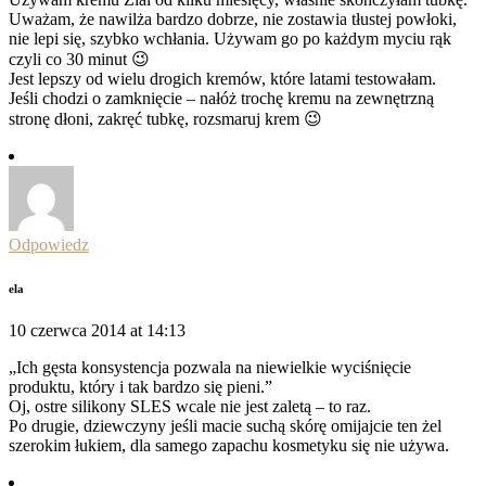
Uważam, że nawilża bardzo dobrze, nie zostawia tłustej powłoki,
nie lepi się, szybko wchłania. Używam go po każdym myciu rąk
czyli co 30 minut 😉
Jest lepszy od wielu drogich kremów, które latami testowałam.
Jeśli chodzi o zamknięcie – nałóż trochę kremu na zewnętrzną
stronę dłoni, zakręć tubkę, rozsmaruj krem 😉
Odpowiedz
ela
10 czerwca 2014 at 14:13
„Ich gęsta konsystencja pozwala na niewielkie wyciśnięcie
produktu, który i tak bardzo się pieni.”
Oj, ostre silikony SLES wcale nie jest zaletą – to raz.
Po drugie, dziewczyny jeśli macie suchą skórę omijajcie ten żel
szerokim łukiem, dla samego zapachu kosmetyku się nie używa.