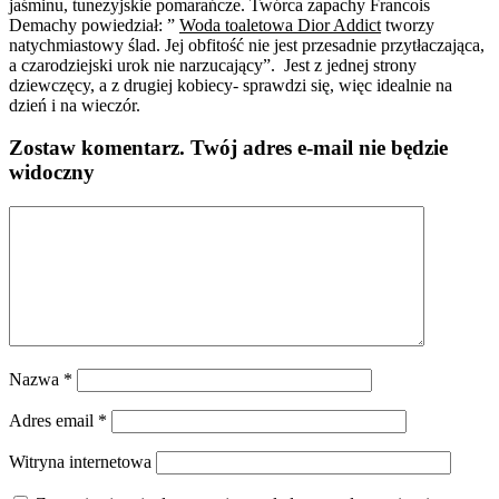
jaśminu, tunezyjskie pomarańcze. Twórca zapachy Francois
Demachy powiedział: ”
Woda toaletowa Dior Addict
tworzy
natychmiastowy ślad. Jej obfitość nie jest przesadnie przytłaczająca,
a czarodziejski urok nie narzucający”. Jest z jednej strony
dziewczęcy, a z drugiej kobiecy- sprawdzi się, więc idealnie na
dzień i na wieczór.
Zostaw komentarz
. Twój adres e-mail nie będzie
widoczny
Nazwa
*
Adres email
*
Witryna internetowa