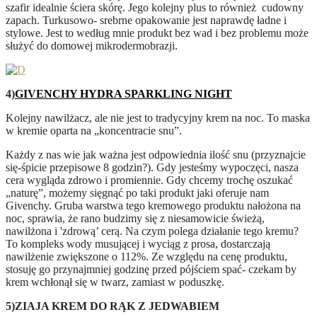
szafir idealnie ściera skórę. Jego kolejny plus to również cudowny
zapach. Turkusowo- srebrne opakowanie jest naprawdę ładne i
stylowe. Jest to według mnie produkt bez wad i bez problemu może
służyć do domowej mikrodermobrazji.
4)
GIVENCHY HYDRA SPARKLING NIGHT
Kolejny nawilżacz, ale nie jest to tradycyjny krem na noc. To maska
w kremie oparta na „koncentracie snu”.
Każdy z nas wie jak ważna jest odpowiednia ilość snu (przyznajcie
się-śpicie przepisowe 8 godzin?). Gdy jesteśmy wypoczęci, nasza
cera wygląda zdrowo i promiennie. Gdy chcemy trochę oszukać
„naturę”, możemy sięgnąć po taki produkt jaki oferuje nam
Givenchy. Gruba warstwa tego kremowego produktu nałożona na
noc, sprawia, że rano budzimy się z niesamowicie świeżą,
nawilżona i 'zdrową’ cerą. Na czym polega działanie tego kremu?
To kompleks wody musującej i wyciąg z prosa, dostarczają
nawilżenie zwiększone o 112%. Ze względu na cenę produktu,
stosuję go przynajmniej godzinę przed pójściem spać- czekam by
krem wchłonął się w twarz, zamiast w poduszkę.
5)ZIAJA KREM DO RĄK Z JEDWABIEM