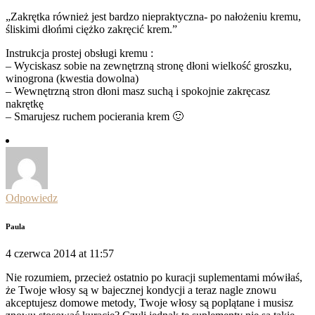
„Zakrętka również jest bardzo niepraktyczna- po nałożeniu kremu,
śliskimi dłońmi ciężko zakręcić krem.”
Instrukcja prostej obsługi kremu :
– Wyciskasz sobie na zewnętrzną stronę dłoni wielkość groszku,
winogrona (kwestia dowolna)
– Wewnętrzną stron dłoni masz suchą i spokojnie zakręcasz
nakrętkę
– Smarujesz ruchem pocierania krem 🙂
Odpowiedz
Paula
4 czerwca 2014 at 11:57
Nie rozumiem, przecież ostatnio po kuracji suplementami mówiłaś,
że Twoje włosy są w bajecznej kondycji a teraz nagle znowu
akceptujesz domowe metody, Twoje włosy są poplątane i musisz