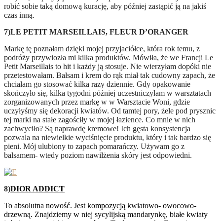
robić sobie taką domową kurację, aby później zastąpić ją na jakiś
czas inną.
7)LE PETIT MARSEILLAIS, FLEUR D’ORANGER
Markę tę poznałam dzięki mojej przyjaciółce, która rok temu, z
podróży przywiozła mi kilka produktów. Mówiła, że we Francji Le
Petit Marseillais to hit i każdy ją stosuje. Nie wierzyłam dopóki nie
przetestowałam. Balsam i krem do rąk miał tak cudowny zapach, że
chciałam go stosować kilka razy dziennie. Gdy opakowanie
skończyło się, kilka tygodni później uczestniczyłam w warsztatach
zorganizowanych przez markę w w Warsztacie Woni, gdzie
uczyłyśmy się dekoracji kwiatów. Od tamtej pory, żele pod prysznic
tej marki na stałe zagościły w mojej łazience. Co mnie w nich
zachwyciło? Są naprawdę kremowe! Ich gęsta konsystencja
pozwala na niewielkie wyciśnięcie produktu, który i tak bardzo się
pieni. Mój ulubiony to zapach pomarańczy. Używam go z
balsamem- wtedy poziom nawilżenia skóry jest odpowiedni.
8)
DIOR ADDICT
To absolutna nowość. Jest kompozycją kwiatowo- owocowo-
drzewną. Znajdziemy w niej sycylijską mandarynkę, białe kwiaty