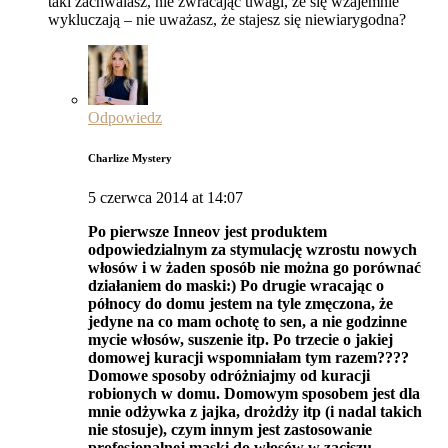
taki zachwalasz, nie zwracając uwagi, że się wzajemnie
wykluczają – nie uważasz, że stajesz się niewiarygodna?
Odpowiedz
Charlize Mystery
5 czerwca 2014 at 14:07
Po pierwsze Inneov jest produktem
odpowiedzialnym za stymulację wzrostu nowych
włosów i w żaden sposób nie można go porównać
działaniem do maski:) Po drugie wracając o
północy do domu jestem na tyle zmęczona, że
jedyne na co mam ochotę to sen, a nie godzinne
mycie włosów, suszenie itp. Po trzecie o jakiej
domowej kuracji wspomniałam tym razem????
Domowe sposoby odróżniajmy od kuracji
robionych w domu. Domowym sposobem jest dla
mnie odżywka z jajka, drożdży itp (i nadal takich
nie stosuje), czym innym jest zastosowanie
profesjonalnej maski do włosów w zaciszu