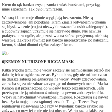
Krem do rąk bardzo często, zamiast właściwościami, przyciąga
mnie zapachem. Tak było i tym razem.
Wiosną i latem moje dłonie wyglądają bez zarzutu. Nie są
zaczerwienione, ani popękane. Krem Ziaja z jedwabiem wchłania
się błyskawicznie (co jest niezwykle ważne dla osób zabieganych),
a cudowny zapach utrzymuje się naprawdę długo. Nie nawilża
praktycznie w ogóle, ale pozostawia na skórze przyjemną, nietłustą
warstwę. Zakrętka również jest bardzo niepraktyczna- po nałożeniu
kremu, śliskimi dłońmi ciężko zakręcić krem.
6)KEMON NUTRIZONE RICCA MASK
Kilka tygodni temu moje włosy zaczęły się niemiłosiernie plątać- nie
dało się ich w ogóle rozczesać. Był to okres, gdy nie miałam czasu
na dłuższe zabiegi pielęgnacyjne na włosy. Wtedy zdecydowałam,
że trzeba się za nie zabrać zaczynając od domowych metod. Maska
Kemon jest przeznaczona do włosów lekko przesuszonych. Jeśli
przetrzymacie ją minimum 4 minuty, na pewno zobaczycie efekt.
Włosy są natychmiast wygładzone i miękkie. Rozczesują się nawet
bez użycia mojej niezastąpionej szczotki Tangle Tezeer. Przy
regularnym stosowaniu (2-3 razy w tygodniu) bardzo szybko się
zużywa, co przy jej cenie nie jest plusem. Warto raz na jakiś czas