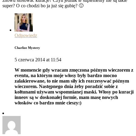
znowu stosować kuracje? Czyli jednak te suplementy nie są takie
super? O co chodzi bo ja już się gubię? 🙁
Odpowiedz
Charlize Mystery
5 czerwca 2014 at 11:54
W momencie gdy wracam zmęczona późnym wieczorem z
eventu, na którym moje włosy były bardzo mocno
zalakierowane, to nie mam siły ich rozczesywać późnym
wieczorem. Następnego dnia żeby poradzić sobie z
kołtunami używam wspomnianej maski. Włosy po kuracji
inneov są w doskonałej formie, mam masę nowych
włosków co bardzo mnie cieszy:)