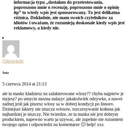
informacja typu „dostałam do przetestowania,
poproszono mnie o recenzję, poproszono mnie o opinię
itp” to wtedy wpis jest sponsorowany. To jest delikatna
różnica. Dokładnie, nie mam swoich czytelników za
idiotów i uważam, że rozumieją doskonale kiedy wpis jest
reklamowy, a kiedy nie.
Odpowiedz
Ania
5 czerwca 2014 at 21:13
ale ta maske kladziesz na zalakierowane wlosy?? chyba najpierw je
myjesz? po umyciu mozna nalazyc jakakolwiek odzywke, a nawet
zadnej jesli jak piszesz wlosy sa w dobrej kondycji po Innoev.
Dzisiejsze lakiery nie niszcza wlosow, rozczesywanie kołtuna jak
najbardziej je niszczy. Nie twierdze, ze ta maska nie jest dobrym
producktem, napewno warto ja uzywac, ale zupelnie nie rozumiem
twojego opisu i odpowiedzi na komentarze 🙁 help! xxx