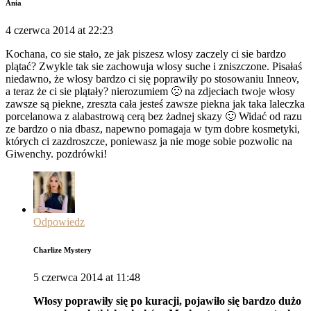
Ania
4 czerwca 2014 at 22:23
Kochana, co sie stało, ze jak piszesz wlosy zaczely ci sie bardzo
plątać? Zwykle tak sie zachowuja wlosy suche i zniszczone. Pisałaś
niedawno, że włosy bardzo ci się poprawiły po stosowaniu Inneov,
a teraz że ci sie plątały? nierozumiem 🙁 na zdjeciach twoje włosy
zawsze są piekne, zreszta cała jesteś zawsze piekna jak taka laleczka
porcelanowa z alabastrową cerą bez żadnej skazy 🙂 Widać od razu
ze bardzo o nia dbasz, napewno pomagaja w tym dobre kosmetyki,
których ci zazdroszcze, poniewasz ja nie moge sobie pozwolic na
Giwenchy. pozdrówki!
Odpowiedz
Charlize Mystery
5 czerwca 2014 at 11:48
Włosy poprawiły się po kuracji, pojawiło się bardzo dużo