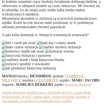
że kobiety ostatnimi czasy bardziej świadomie dobierają bieliznę, a
oferowane w sklepach modele są coraz ciekawsze. Mi również się
to udzieliło, bo do mojej szafy trafiło kilka bardzo ładnie
wykończonych staników.
Wiosennym akcentem w stylizacji są oczywiście pomarańczowe
szpilki. Kolor na tyle mocno mnie przekonał, że w podobnym
odcieniu pomalowałam również paznokcie.
A jaki kolor dominuje w Waszych wiosennych zestawach?
MANGO
bluzka |
DENIMBOX
spodnie |
SABRINA
PILEWICZ
torebka |
CELEBRITY
szpilki |
MARC JACOBS
zegarek |
MARLIES DEKKERS
stanik/
Boutique Bielizny
czarne skórzane spodnie na co dzień
jak ożywić czarno białą
stylizację
jak ożywić czarno biały zestaw
skórzane spodnie z
suwakami
z czym łączyć pomarańczowe szpilki