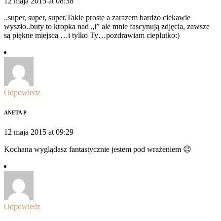
12 maja 2015 at 08:38
..super, super, super.Takie proste a zarazem bardzo ciekawie
wyszło..buty to kropka nad „i” ale mnie fascynują zdjęcia, zawsze
są piękne miejsca …i tylko Ty…pozdrawiam cieplutko:)
Odpowiedz
ANETA P
12 maja 2015 at 09:29
Kochana wyglądasz fantastycznie jestem pod wrażeniem 😉
Odpowiedz