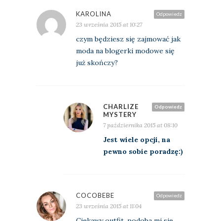
KAROLINA
Odpowiedz
23 września 2015 at 10:27
czym będziesz się zajmować jak
moda na blogerki modowe się
już skończy?
CHARLIZE
Odpowiedz
MYSTERY
7 października 2015 at 08:10
Jest wiele opcji, na
pewno sobie poradzę:)
COCOBEBE
Odpowiedz
23 września 2015 at 11:04
Ciekawy outfit, podoba mi się