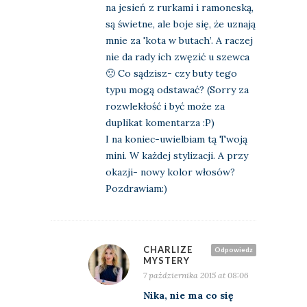
na jesień z rurkami i ramoneską,
są świetne, ale boje się, że uznają
mnie za 'kota w butach’. A raczej
nie da rady ich zwęzić u szewca
🙁 Co sądzisz- czy buty tego
typu mogą odstawać? (Sorry za
rozwlekłość i być może za
duplikat komentarza :P)
I na koniec-uwielbiam tą Twoją
mini. W każdej stylizacji. A przy
okazji- nowy kolor włosów?
Pozdrawiam:)
CHARLIZE
Odpowiedz
MYSTERY
7 października 2015 at 08:06
Nika, nie ma co się