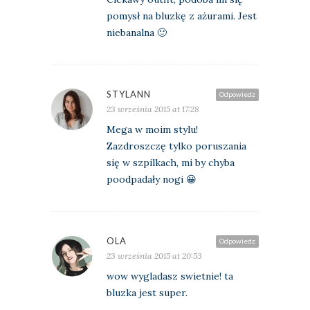
pomysł na bluzkę z ażurami. Jest
niebanalna 🙂
STYLANN
Odpowiedz
23 września 2015 at 17:28
Mega w moim stylu!
Zazdroszczę tylko poruszania
się w szpilkach, mi by chyba
poodpadały nogi 😀
OLA
Odpowiedz
23 września 2015 at 20:53
wow wygladasz swietnie! ta
bluzka jest super.