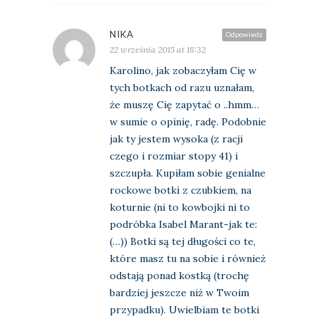
NIKA
Odpowiedz
22 września 2015 at 18:32
Karolino, jak zobaczyłam Cię w
tych botkach od razu uznałam,
że muszę Cię zapytać o ..hmm…
w sumie o opinię, radę. Podobnie
jak ty jestem wysoka (z racji
czego i rozmiar stopy 41) i
szczupła. Kupiłam sobie genialne
rockowe botki z czubkiem, na
koturnie (ni to kowbojki ni to
podróbka Isabel Marant-jak te:
(…)) Botki są tej długości co te,
które masz tu na sobie i również
odstają ponad kostką (trochę
bardziej jeszcze niż w Twoim
przypadku). Uwielbiam te botki