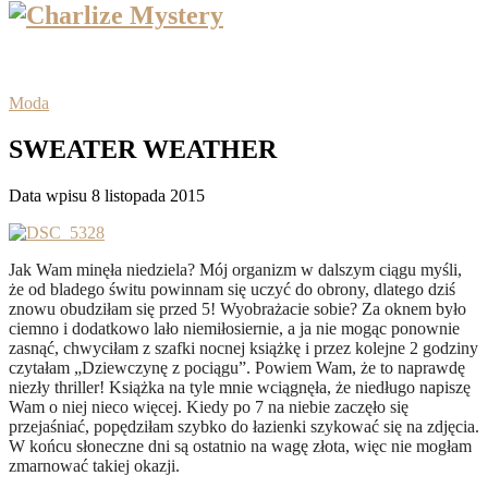
Moda
SWEATER WEATHER
Data wpisu 8 listopada 2015
Jak Wam minęła niedziela? Mój organizm w dalszym ciągu myśli,
że od bladego świtu powinnam się uczyć do obrony, dlatego dziś
znowu obudziłam się przed 5! Wyobrażacie sobie? Za oknem było
ciemno i dodatkowo lało niemiłosiernie, a ja nie mogąc ponownie
zasnąć, chwyciłam z szafki nocnej książkę i przez kolejne 2 godziny
czytałam „Dziewczynę z pociągu”. Powiem Wam, że to naprawdę
niezły thriller! Książka na tyle mnie wciągnęła, że niedługo napiszę
Wam o niej nieco więcej. Kiedy po 7 na niebie zaczęło się
przejaśniać, popędziłam szybko do łazienki szykować się na zdjęcia.
W końcu słoneczne dni są ostatnio na wagę złota, więc nie mogłam
zmarnować takiej okazji.