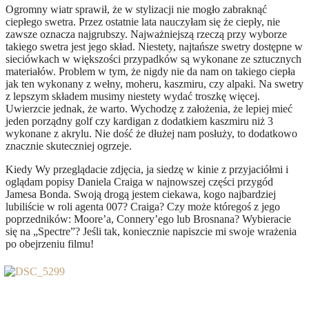
Ogromny wiatr sprawił, że w stylizacji nie mogło zabraknąć
ciepłego swetra. Przez ostatnie lata nauczyłam się że ciepły, nie
zawsze oznacza najgrubszy. Najważniejszą rzeczą przy wyborze
takiego swetra jest jego skład. Niestety, najtańsze swetry dostępne w
sieciówkach w większości przypadków są wykonane ze sztucznych
materiałów. Problem w tym, że nigdy nie da nam on takiego ciepła
jak ten wykonany z wełny, moheru, kaszmiru, czy alpaki. Na swetry
z lepszym składem musimy niestety wydać troszkę więcej.
Uwierzcie jednak, że warto. Wychodzę z założenia, że lepiej mieć
jeden porządny golf czy kardigan z dodatkiem kaszmiru niż 3
wykonane z akrylu. Nie dość że dłużej nam posłuży, to dodatkowo
znacznie skuteczniej ogrzeje.
Kiedy Wy przeglądacie zdjęcia, ja siedzę w kinie z przyjaciółmi i
oglądam popisy Daniela Craiga w najnowszej części przygód
Jamesa Bonda. Swoją drogą jestem ciekawa, kogo najbardziej
lubiliście w roli agenta 007? Craiga? Czy może któregoś z jego
poprzedników: Moore’a, Connery’ego lub Brosnana? Wybieracie
się na „Spectre”? Jeśli tak, koniecznie napiszcie mi swoje wrażenia
po obejrzeniu filmu!