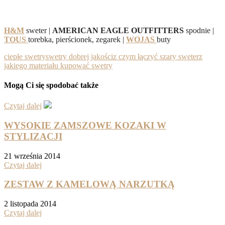
H&M
sweter |
AMERICAN EAGLE OUTFITTERS
spodnie |
TOUS
torebka, pierścionek, zegarek |
WOJAS
buty
ciepłe swetry
swetry dobrej jakości
z czym łączyć szary sweter
z
jakiego materiału kupować swetry
Mogą Ci się spodobać także
Czytaj dalej
WYSOKIE ZAMSZOWE KOZAKI W
STYLIZACJI
21 września 2014
Czytaj dalej
ZESTAW Z KAMELOWĄ NARZUTKĄ
2 listopada 2014
Czytaj dalej