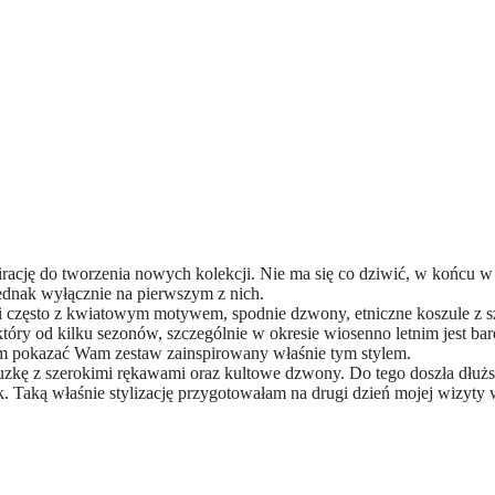
pirację do tworzenia nowych kolekcji. Nie ma się co dziwić, w końcu 
jednak wyłącznie na pierwszym z nich.
ki często z kwiatowym motywem, spodnie dzwony, etniczne koszule z 
 który od kilku sezonów, szczególnie w okresie wiosenno letnim jest ba
abym pokazać Wam zestaw zainspirowany właśnie tym stylem.
uzkę z szerokimi rękawami oraz kultowe dzwony. Do tego doszła dłuż
. Taką właśnie stylizację przygotowałam na drugi dzień mojej wizyty