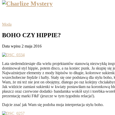
Moda
BOHO CZY HIPPIE?
Data wpisu 2 maja 2016
Lata siedemdziesiąte dla wielu projektantów stanowią niezwykłą ins
dominował styl hippie, potem disco, a na koniec punk. Ja skupię się 
Najważniejsze elementy z mody hipisów to długie, kolorowe sukien
wszechobecne frędzle i hafty. Stały się one podstawą dla stylu boho,
Wam, że mi też nie jest on obojętny, dlatego po raz kolejny chciał
Jak widzicie zamiast sukienki w kwiaty postawiłam na koronkową bl
płaszcz oraz czerwone dodatki- bandamka wokół szyi i torebka-worek
prezentację marki F&F (jeszcze w tym tygodniu relacja!).
Dajcie znać jak Wam się podoba moja interpretacja stylu boho.