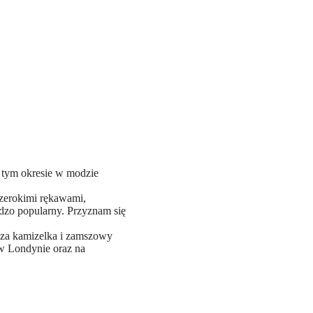
w tym okresie w modzie
szerokimi rękawami,
rdzo popularny. Przyznam się
sza kamizelka i zamszowy
 w Londynie oraz na